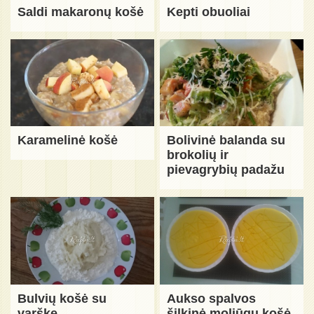
Saldi makaronų košė
Kepti obuoliai
Karamelinė košė
Bolivinė balanda su
brokolių ir
pievagrybių padažu
Bulvių košė su
Aukso spalvos
varške
šilkinė moliūgų košė