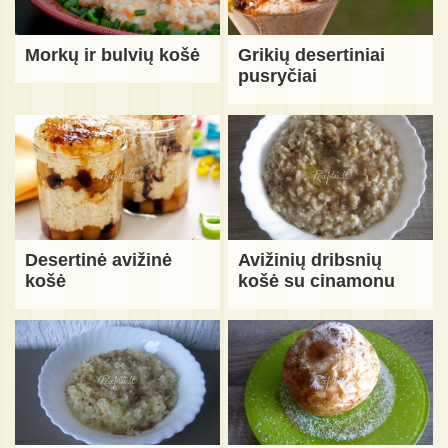
Morkų ir bulvių košė
Grikių desertiniai
pusryčiai
Desertinė avižinė
Avižinių dribsnių
košė
košė su cinamonu