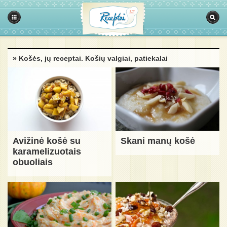
» Košės, jų receptai. Košių valgiai, patiekalai
Avižinė košė su
Skani manų košė
karamelizuotais
obuoliais