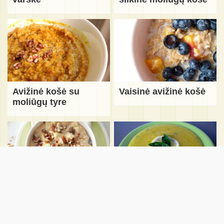
Avižinė košė su
Vaisinė avižinė košė
moliūgų tyre
Avižinė košė su
Moliūginė manų košė
razinomis ir riešutais
su citrina