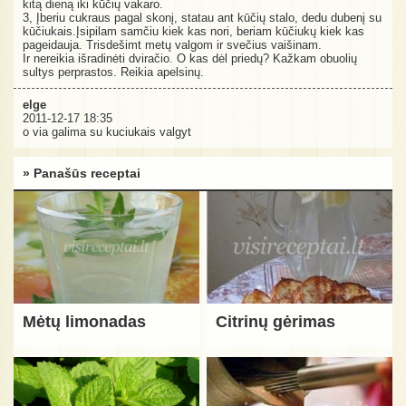
kitą dieną iki kūčių vakaro.
3, Įberiu cukraus pagal skonį, statau ant kūčių stalo, dedu dubenį su
kūčiukais.Įsipilam samčiu kiek kas nori, beriam kūčiukų kiek kas
pageidauja. Trisdešimt metų valgom ir svečius vaišinam.
Ir nereikia išradinėti dviračio. O kas dėl priedų? Kažkam obuolių
sultys perprastos. Reikia apelsinų.
elge
2011-12-17 18:35
o via galima su kuciukais valgyt
» Panašūs receptai
Mėtų limonadas
Citrinų gėrimas