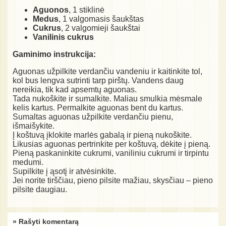
Aguonos
, 1 stiklinė
Medus
, 1 valgomasis šaukštas
Cukrus
, 2 valgomieji šaukštai
Vanilinis cukrus
Gaminimo instrukcija:
Aguonas užpilkite verdančiu vandeniu ir kaitinkite tol,
kol bus lengva sutrinti tarp pirštų. Vandens daug
nereikia, tik kad apsemtų aguonas.
Tada nukoškite ir sumalkite. Maliau smulkia mėsmale
kelis kartus. Permalkite aguonas bent du kartus.
Sumaltas aguonas užpilkite verdančiu pienu,
išmaišykite.
Į koštuvą įklokite marlės gabalą ir pieną nukoškite.
Likusias aguonas pertrinkite per koštuvą, dėkite į pieną.
Pieną paskaninkite cukrumi, vaniliniu cukrumi ir tirpintu
medumi.
Supilkite į ąsotį ir atvėsinkite.
Jei norite tirščiau, pieno pilsite mažiau, skysčiau – pieno
pilsite daugiau.
» Rašyti komentarą