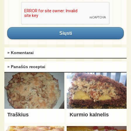
Siųsti
» Komentarai
» Panašūs receptai
Traškius
Kurmio kalnelis