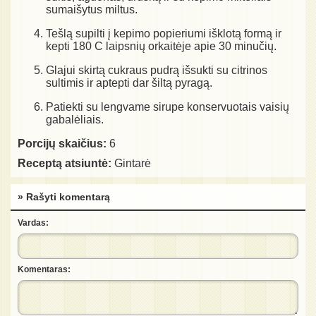
sumaišytus miltus.
Tešlą supilti į kepimo popieriumi išklotą formą ir
kepti 180 C laipsnių orkaitėje apie 30 minučių.
Glajui skirtą cukraus pudrą išsukti su citrinos
sultimis ir aptepti dar šiltą pyragą.
Patiekti su lengvame sirupe konservuotais vaisių
gabalėliais.
Porcijų skaičius:
6
Receptą atsiuntė:
Gintarė
» Rašyti komentarą
Vardas:
Komentaras: