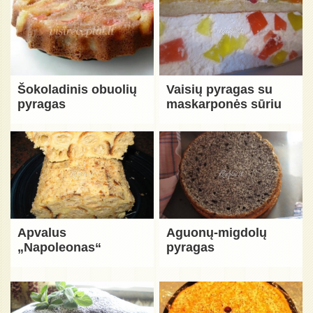
Šokoladinis obuolių
Vaisių pyragas su
pyragas
maskarponės sūriu
Apvalus
Aguonų-migdolų
„Napoleonas“
pyragas