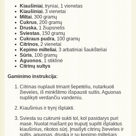
Kiaušiniai
, tryniai, 1 vienetas
Kiaušiniai
, 3 vienetai
Miltai
, 300 gramų
Cukrus
, 200 gramų
Druska
, 1 žiupsnelis
Sviestas
, 150 gramų
Cukraus pudra
, 100 gramų
Citrinos
, 2 vienetai
Kepimo milteliai
, 3 arbatiniai šaukšteliai
Sūris
, 100 gramų
Aguonos
, 1 stiklinė
Citrinų sultys
Gaminimo instrukcija:
Citrinas nuplauti trinant šepetėliu, nutarkuoti
žieveles, iš minkštimo išspausti sultis. Aguonas
nuplikyti verdančiu vandeniu.
Kiaušinius ir trynį išplakti.
Sviesta su cukrumi sukti tol, kol pasidarys puri
masė. Nuolat maišant po truputį supilti išplaktus
kiaušinius, rikotos sūrį. Įmaišyti citrinų žieveles ir
sultis, aguonas, druską ir su kepimo milteliais