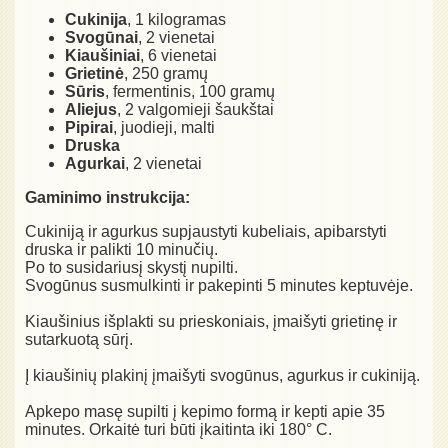
Cukinija
, 1 kilogramas
Svogūnai
, 2 vienetai
Kiaušiniai
, 6 vienetai
Grietinė
, 250 gramų
Sūris
, fermentinis, 100 gramų
Aliejus
, 2 valgomieji šaukštai
Pipirai
, juodieji, malti
Druska
Agurkai
, 2 vienetai
Gaminimo instrukcija:
Cukiniją ir agurkus supjaustyti kubeliais, apibarstyti
druska ir palikti 10 minučių.
Po to susidariusį skystį nupilti.
Svogūnus susmulkinti ir pakepinti 5 minutes keptuvėje.
Kiaušinius išplakti su prieskoniais, įmaišyti grietinę ir
sutarkuotą sūrį.
Į kiaušinių plakinį įmaišyti svogūnus, agurkus ir cukiniją.
Apkepo masę supilti į kepimo formą ir kepti apie 35
minutes. Orkaitė turi būti įkaitinta iki 180° C.