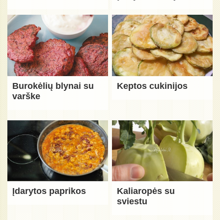
Burokėlių blynai su
Keptos cukinijos
varške
Įdarytos paprikos
Kaliaropės su
sviestu