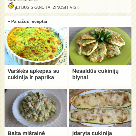
jEI BUS SKANU,TAI ZINOSIT VISI.
» Panašūs receptai
Varškės apkepas su
Nesaldūs cukinijų
cukinija ir paprika
blynai
Balta mišrainė
Įdaryta cukinija