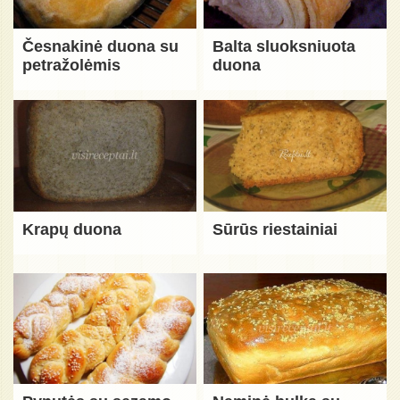
Česnakinė duona su
Balta sluoksniuota
petražolėmis
duona
Krapų duona
Sūrūs riestainiai