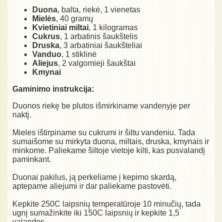
Duona
, balta, riekė, 1 vienetas
Mielės
, 40 gramų
Kvietiniai miltai
, 1 kilogramas
Cukrus
, 1 arbatinis šaukštelis
Druska
, 3 arbatiniai šaukšteliai
Vanduo
, 1 stiklinė
Aliejus
, 2 valgomieji šaukštai
Kmynai
Gaminimo instrukcija:
Duonos riekę be plutos išmirkiname vandenyje per
naktį.
Mieles ištirpiname su cukrumi ir šiltu vandeniu. Tada
sumaišome su mirkyta duona, miltais, druska, kmynais ir
minkome. Paliekame šiltoje vietoje kilti, kas pusvalandį
paminkant.
Duonai pakilus, ją perkeliame į kepimo skardą,
aptepame aliejumi ir dar paliekame pastovėti.
Kepkite 250C laipsnių temperatūroje 10 minučių, tada
ugnį sumažinkite iki 150C laipsnių ir kepkite 1,5
valandos.