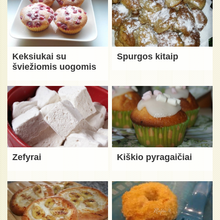
Keksiukai su
Spurgos kitaip
šviežiomis uogomis
Zefyrai
Kiškio pyragaičiai