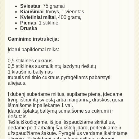
Sviestas
, 75 gramai
Kiaušiniai
, trynys, 1 vienetas
Kvietiniai miltai
, 400 gramų
Pienas
, 1 stiklinė
Druska
Gaminimo instrukcija:
Įdarui papildomai reiks:
0,5 stiklinės cukraus
0,5 stiklinės susmulkintų lazdynų riešutų
1 kiaušinio baltymas
truputis miltinio cukraus pyragėliams pabarstyti
aliejaus.
Į dubenį suberiame miltus, supilame pieną, įdedame
trynį, ištirpintą sviestą arba margariną, druskos, gerai
išmaišome ir paliekame 1 val.
Įdarui išplaktą baltymą sumaišome su cukrumi ir
riešutais.
Tešlą iškočiojame, iš jos išspaudžiame skritulius,
dedame po 1 arbatinį šaukštelį įdaro, perlenkiame ir
užspaudžiame šakute. Pyragėlius verdame įkaitintame
aliejuje. Patiekdami pabarstome miltiniu cukrumi.