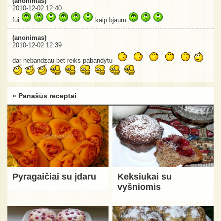
(anonimas)
2010-12-02 12:40
fui
kaip bjauru
(anonimas)
2010-12-02 12:39
dar nebandzau bet reiks pabandytu
» Panašūs receptai
Pyragaičiai su įdaru
Keksiukai su
vyšniomis