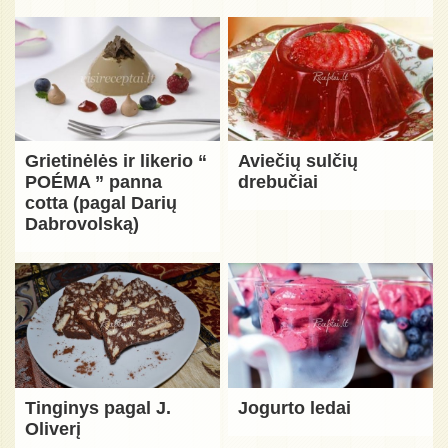
Grietinėlės ir likerio “
Aviečių sulčių
POÉMA ” panna
drebučiai
cotta (pagal Darių
Dabrovolską)
Tinginys pagal J.
Jogurto ledai
Oliverį