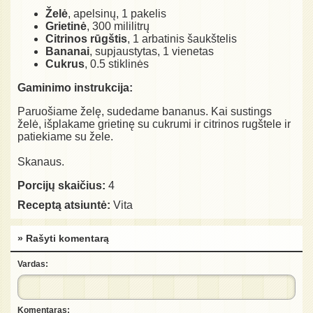
Želė
, apelsinų, 1 pakelis
Grietinė
, 300 mililitrų
Citrinos rūgštis
, 1 arbatinis šaukštelis
Bananai
, supjaustytas, 1 vienetas
Cukrus
, 0.5 stiklinės
Gaminimo instrukcija:
Paruošiame želę, sudedame bananus. Kai sustings
želė, išplakame grietinę su cukrumi ir citrinos rugštele ir
patiekiame su žele.
Skanaus.
Porcijų skaičius:
4
Receptą atsiuntė:
Vita
» Rašyti komentarą
Vardas:
Komentaras: