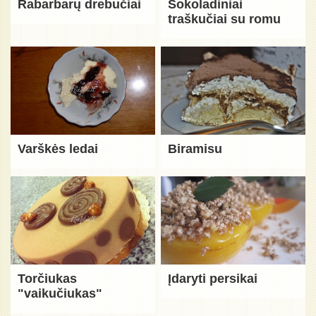
Rabarbarų drebučiai
Šokoladiniai
traškučiai su romu
Varškės ledai
Biramisu
Torčiukas
Įdaryti persikai
"vaikučiukas"