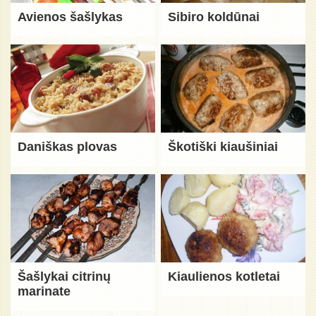
Avienos šašlykas
Sibiro koldūnai
Daniškas plovas
Škotiški kiaušiniai
Šašlykai citrinų
Kiaulienos kotletai
marinate