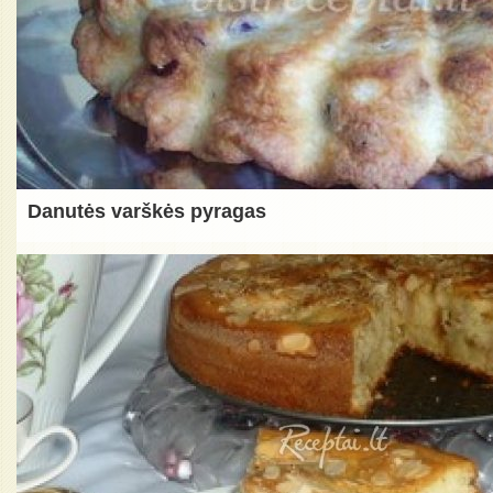
Danutės varškės pyragas