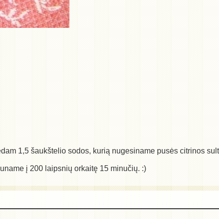
 Dedam 1,5 šaukštelio sodos, kurią nugesiname pusės citrinos su
name į 200 laipsnių orkaitę 15 minučių. :)