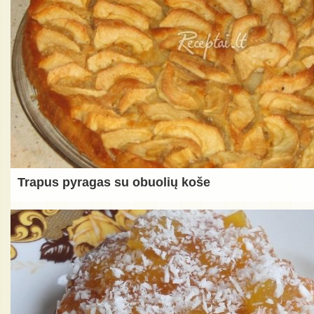
Trapus pyragas su obuolių koše