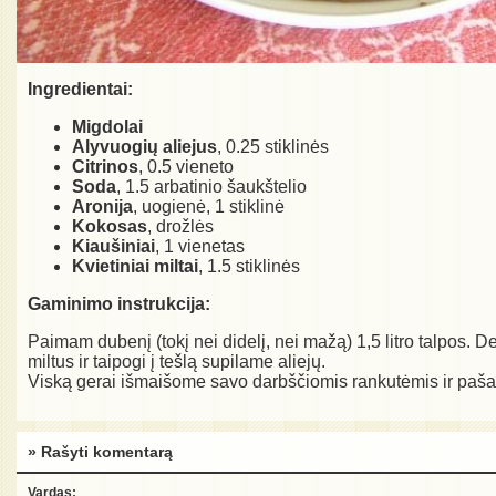
Ingredientai:
Migdolai
Alyvuogių aliejus
, 0.25 stiklinės
Citrinos
, 0.5 vieneto
Soda
, 1.5 arbatinio šaukštelio
Aronija
, uogienė, 1 stiklinė
Kokosas
, drožlės
Kiaušiniai
, 1 vienetas
Kvietiniai miltai
, 1.5 stiklinės
Gaminimo instrukcija:
Paimam dubenį (tokį nei didelį, nei mažą) 1,5 litro talpos.
miltus ir taipogi į tešlą supilame aliejų.
Viską gerai išmaišome savo darbščiomis rankutėmis ir pašau
» Rašyti komentarą
Vardas: