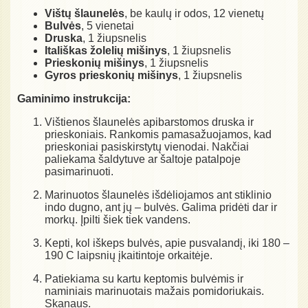
Vištų šlaunelės
, be kaulų ir odos, 12 vienetų
Bulvės
, 5 vienetai
Druska
, 1 žiupsnelis
Itališkas žolelių mišinys
, 1 žiupsnelis
Prieskonių mišinys
, 1 žiupsnelis
Gyros prieskonių mišinys
, 1 žiupsnelis
Gaminimo instrukcija:
Vištienos šlaunelės apibarstomos druska ir
prieskoniais. Rankomis pamasažuojamos, kad
prieskoniai pasiskirstytų vienodai. Nakčiai
paliekama šaldytuve ar šaltoje patalpoje
pasimarinuoti.
Marinuotos šlaunelės išdėliojamos ant stiklinio
indo dugno, ant jų – bulvės. Galima pridėti dar ir
morkų. Įpilti šiek tiek vandens.
Kepti, kol iškeps bulvės, apie pusvalandį, iki 180 –
190 C laipsnių įkaitintoje orkaitėje.
Patiekiama su kartu keptomis bulvėmis ir
naminiais marinuotais mažais pomidoriukais.
Skanaus.