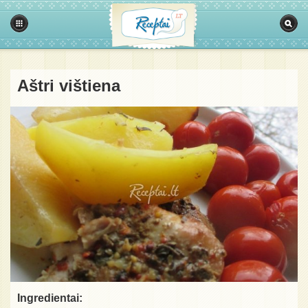
Aštri vištiena
Ingredientai: