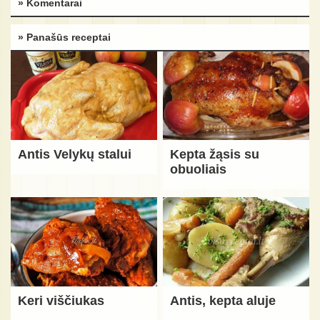
» Komentarai
» Panašūs receptai
Antis Velykų stalui
Kepta žąsis su
obuoliais
Keri viščiukas
Antis, kepta aluje