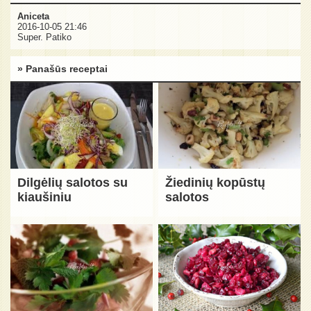
Aniceta
2016-10-05 21:46
Super. Patiko
» Panašūs receptai
Dilgėlių salotos su
Žiedinių kopūstų
kiaušiniu
salotos