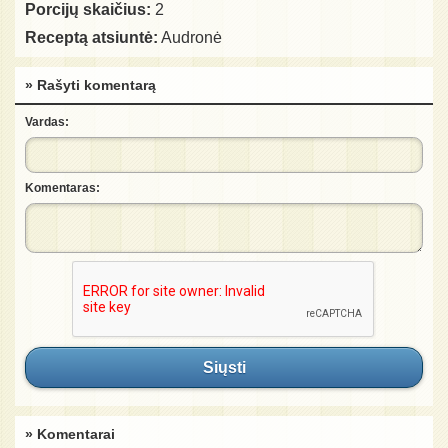
Porcijų skaičius:
2
Receptą atsiuntė:
Audronė
» Rašyti komentarą
Vardas:
Komentaras:
Siųsti
» Komentarai