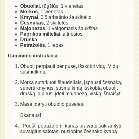
Obuoliai
, rūgštūs, 1 vienetas
Morkos
, 1 vienetas
Kmynai
, 0.5 arbatinio šaukštelio
Česnakas
, 2 skiltelės
Majonezas
, 1 valgomasis šaukštas
Paprikos milteliai
, aitriosios
Druska
Petražolės
, 1 lapas
Gaminimo instrukcija:
Obuolį perpjauti per pusę, išskobti vidų. Vidų
susmulkinti.
Morką sutarkuoti šiaudeliais, įspausti česnaką,
suberti kmynus, susmulkintą išskobtą obuolį,
druską, pipirus, įdėti majonezą, viską išmaišyti.
Mase įdaryti obuolio puseles.
Skanaus!
. Puošti petražolėm, kurias pravartu sukramtyti
suvalgius salotas- nuslopins česnako kvapą