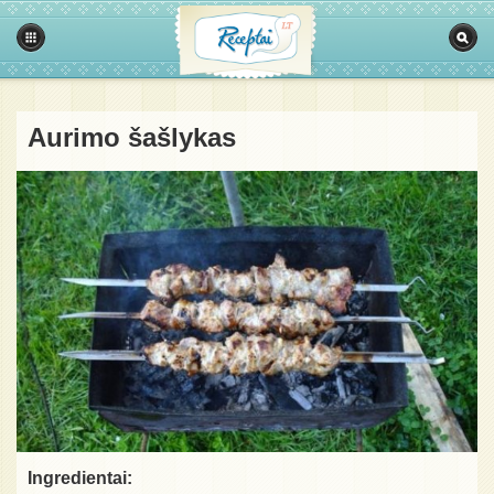
Aurimo šašlykas
Ingredientai: