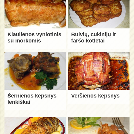
Kiaulienos vyniotinis
Bulvių, cukinijų ir
su morkomis
faršo kotletai
Šernienos kepsnys
Veršienos kepsnys
lenkiškai