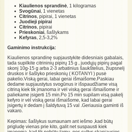
Kiaulienos sprandinė
, 1 kilogramas
Svogūnai
, 1 vienetas
Citrinos
, pipirai, 1 vienetas
Juodieji pipirai
Citrinos
, pipirai
Prieskoniai
, šašlykams
Kefyras
, 2,5-3,2%
Gaminimo instrukcija:
Kiaulienos sprandinę supjaustykite didesniais gabalais,
tada supilkite citrininių pipirų 15 g , juodųjų pipirų pagal
skonį 10g-15 g arba 2-3 arbatinius šaukštelius, žiupsnelį
druskos ir šašlyko prieskonių ( KOTANYI ) pusė
pakelio.Viską gerai, labai gerai išmaišome.Paskiau
dedame supjaustytus svogūnus ir išspaudžiame visą
citriną kiek tik įmanoma ir vėl viską gerai išmaišome ir
paliekame įsigerti 15 min.Po 15 min supilam visą pakelį
kefyro ir vėl viską gerai išmaišome, kad labai gerai
įsigertų ir dedam į šaldytuvą 15 val .Geriausia gaminti iš
vakaro.
Kepimas: šašlykus sumaunam ant iešmo ,kad būtų
prigludę vienas prie kito, galit net suspausti kiek
įmanoma, kad tik nebūtų tarpų ,nes sultys skaniausios