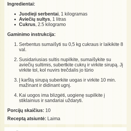
Ingredientai:
Juodieji serbentai
, 1 kilogramas
Aviečių sultys
, 1 litras
Cukrus
, 2.5 kilogramo
Gaminimo instrukcija:
Serbentus sumaišyti su 0,5 kg cukraus ir laikikite 8
val.
Susidariusias sultis nupilkite, sumaišykite su
aviečių sultimis, subertkite cukrų ir virkite sirupą. Jį
virkite tol, kol nuvirs trečdalis jo tūrio
Į karštą sirupą suberkite uogas ir virkite 10 min.
mažinant ir didinant ugnį.
Kai uogos ima blizgėti, uogienę supilkite į
stiklainius ir sandariai uždaryti.
Porcijų skaičius:
10
Receptą atsiuntė:
Laima