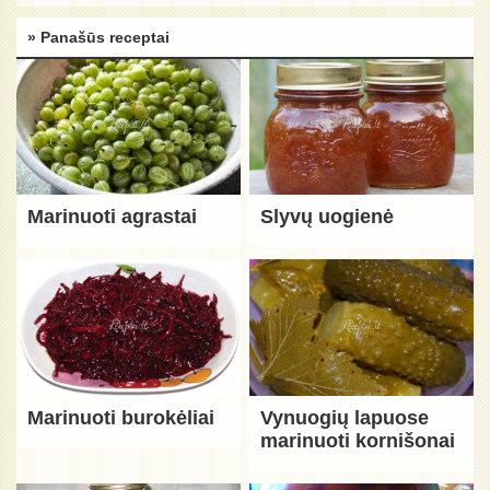
» Panašūs receptai
Marinuoti agrastai
Slyvų uogienė
Marinuoti burokėliai
Vynuogių lapuose
marinuoti kornišonai