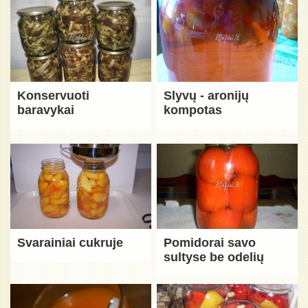
Konservuoti
Slyvų - aronijų
baravykai
kompotas
Svarainiai cukruje
Pomidorai savo
sultyse be odelių