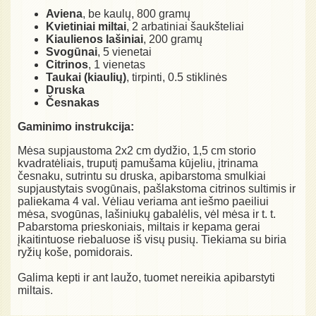
Aviena
, be kaulų, 800 gramų
Kvietiniai miltai
, 2 arbatiniai šaukšteliai
Kiaulienos lašiniai
, 200 gramų
Svogūnai
, 5 vienetai
Citrinos
, 1 vienetas
Taukai (kiaulių)
, tirpinti, 0.5 stiklinės
Druska
Česnakas
Gaminimo instrukcija:
Mėsa supjaustoma 2x2 cm dydžio, 1,5 cm storio
kvadratėliais, truputį pamušama kūjeliu, įtrinama
česnaku, sutrintu su druska, apibarstoma smulkiai
supjaustytais svogūnais, pašlakstoma citrinos sultimis ir
paliekama 4 val. Vėliau veriama ant iešmo paeiliui
mėsa, svogūnas, lašiniukų gabalėlis, vėl mėsa ir t. t.
Pabarstoma prieskoniais, miltais ir kepama gerai
įkaitintuose riebaluose iš visų pusių. Tiekiama su biria
ryžių koše, pomidorais.
Galima kepti ir ant laužo, tuomet nereikia apibarstyti
miltais.