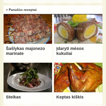
» Panašūs receptai
Šašlykas majonezo
Įdaryti mėsos
marinate
kukuliai
Steikas
Keptas kiškis