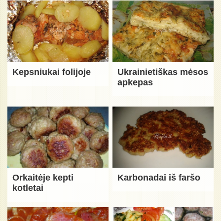
Kepsniukai folijoje
Ukrainietiškas mėsos
apkepas
Orkaitėje kepti
Karbonadai iš faršo
kotletai