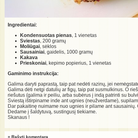
Ingredientai:
Kondensuotas pienas
, 1 vienetas
Sviestas
, 200 gramų
Moliūgai
, sėklos
Sausainiai
, gaidelis, 1000 gramų
Kakava
Prieskoniai
, kepimo popierius, 1 vienetas
Gaminimo instrukcija:
Galima daryti paprastą, taip pat nedėti razinų, jei nemėgstate,
Galima dėti netgi datulių ar figų, taip pat susmulkinus. O r
riešutus (galima ir peiliu, arba subėrus į indą patrinti su bu
Sviestą ištirpiname inde ant ugnies (neužverdame), supila
Dar pakaitinę nuimame nuo ugnies ir pilame ant sausainių.
Dedame į šaldytuvą, sustingusį tiekiame.
Skanaus !
» Rašyti komentarą