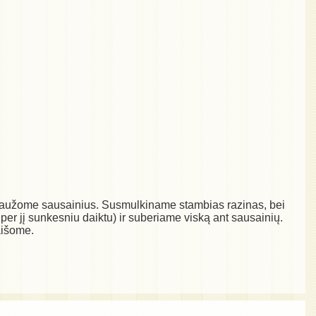
. Sulaužome sausainius. Susmulkiname stambias razinas, bei
t per jį sunkesniu daiktu) ir suberiame viską ant sausainių.
aišome.