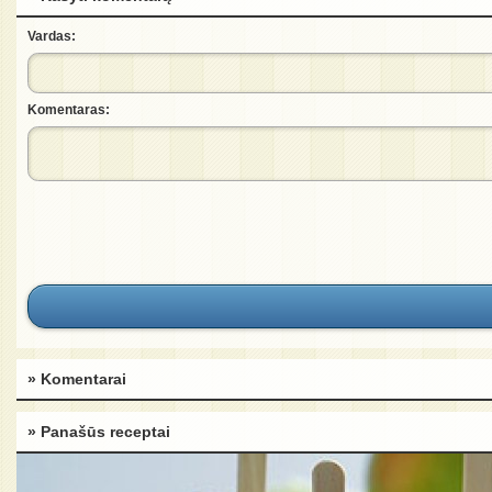
Vardas:
Komentaras:
» Komentarai
» Panašūs receptai