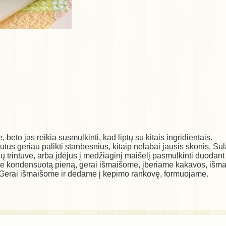
 beto jas reikia susmulkinti, kad liptų su kitais ingridientais.
iešutus geriau palikti stanbesnius, kitaip nelabai jausis skonis
lvių trintuve, arba įdėjus į medžiaginį maišelį pasmulkinti duodan
me kondensuotą pieną, gerai išmaišome, įberiame kakavos, išm
 Gerai išmaišome ir dedame į kepimo rankovę, formuojame.