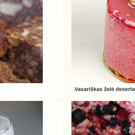
Vasariškas želė desert