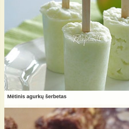
Mėtinis agurkų šerbetas