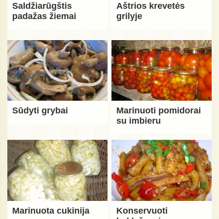
Saldžiarūgštis
Aštrios krevetės
padažas žiemai
grilyje
Sūdyti grybai
Marinuoti pomidorai
su imbieru
Marinuota cukinija
Konservuoti