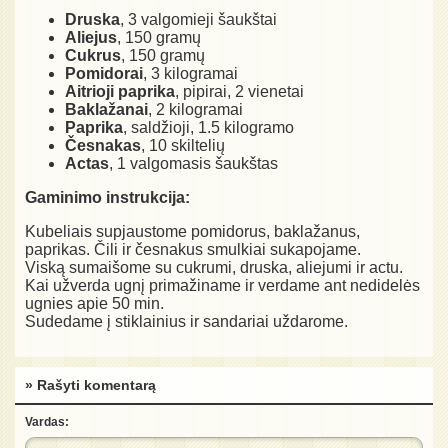
Druska
, 3 valgomieji šaukštai
Aliejus
, 150 gramų
Cukrus
, 150 gramų
Pomidorai
, 3 kilogramai
Aitrioji paprika
, pipirai, 2 vienetai
Baklažanai
, 2 kilogramai
Paprika
, saldžioji, 1.5 kilogramo
Česnakas
, 10 skiltelių
Actas
, 1 valgomasis šaukštas
Gaminimo instrukcija:
Kubeliais supjaustome pomidorus, baklažanus,
paprikas. Čili ir česnakus smulkiai sukapojame.
Viską sumaišome su cukrumi, druska, aliejumi ir actu.
Kai užverda ugnį primažiname ir verdame ant nedidelės
ugnies apie 50 min.
Sudedame į stiklainius ir sandariai uždarome.
» Rašyti komentarą
Vardas: