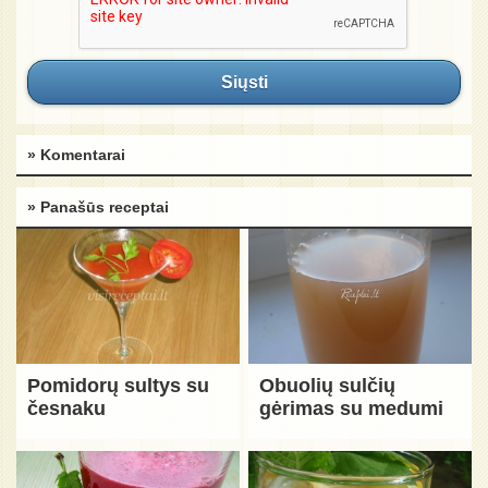
Siųsti
» Komentarai
» Panašūs receptai
Pomidorų sultys su
Obuolių sulčių
česnaku
gėrimas su medumi