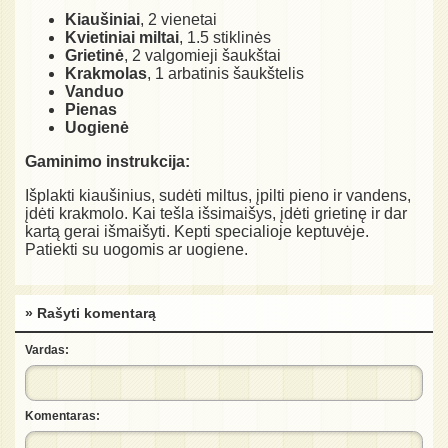
Kiaušiniai
, 2 vienetai
Kvietiniai miltai
, 1.5 stiklinės
Grietinė
, 2 valgomieji šaukštai
Krakmolas
, 1 arbatinis šaukštelis
Vanduo
Pienas
Uogienė
Gaminimo instrukcija:
Išplakti kiaušinius, sudėti miltus, įpilti pieno ir vandens,
įdėti krakmolo. Kai tešla išsimaišys, įdėti grietinę ir dar
kartą gerai išmaišyti. Kepti specialioje keptuvėje.
Patiekti su uogomis ar uogiene.
» Rašyti komentarą
Vardas:
Komentaras: