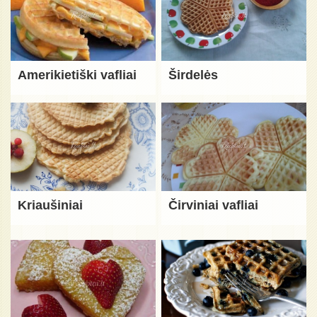
Amerikietiški vafliai
Širdelės
Kriaušiniai
Čirviniai vafliai