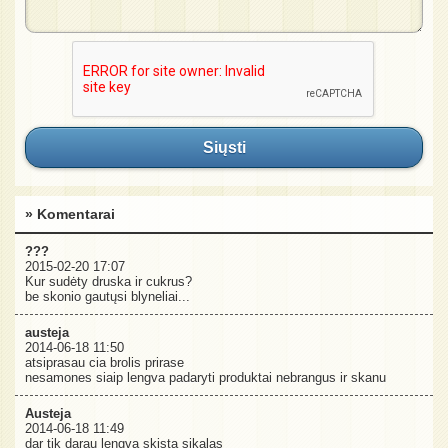
Siųsti
» Komentarai
???
2015-02-20 17:07
Kur sudėty druska ir cukrus?
be skonio gautųsi blyneliai...
austeja
2014-06-18 11:50
atsiprasau cia brolis prirase
nesamones siaip lengva padaryti produktai nebrangus ir skanu
Austeja
2014-06-18 11:49
dar tik darau lengva skista sikalas