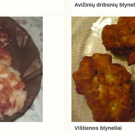
Avižinių dribsnių blynel
Vištienos blyneliai