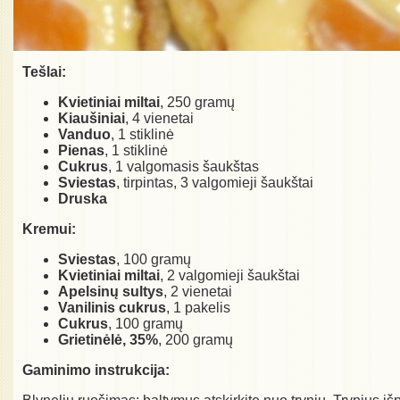
Tešlai:
Kvietiniai miltai
, 250 gramų
Kiaušiniai
, 4 vienetai
Vanduo
, 1 stiklinė
Pienas
, 1 stiklinė
Cukrus
, 1 valgomasis šaukštas
Sviestas
, tirpintas, 3 valgomieji šaukštai
Druska
Kremui:
Sviestas
, 100 gramų
Kvietiniai miltai
, 2 valgomieji šaukštai
Apelsinų sultys
, 2 vienetai
Vanilinis cukrus
, 1 pakelis
Cukrus
, 100 gramų
Grietinėlė, 35%
, 200 gramų
Gaminimo instrukcija: