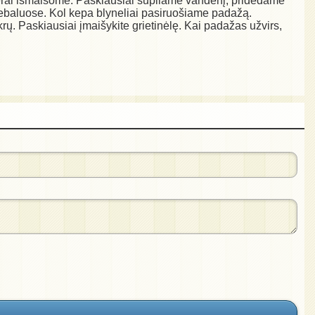
ą gerai išmaišome. Paskiausiai supilame vandenį, pridedame
riebaluose. Kol kepa blyneliai pasiruošiame padažą.
krų. Paskiausiai įmaišykite grietinėlę. Kai padažas užvirs,