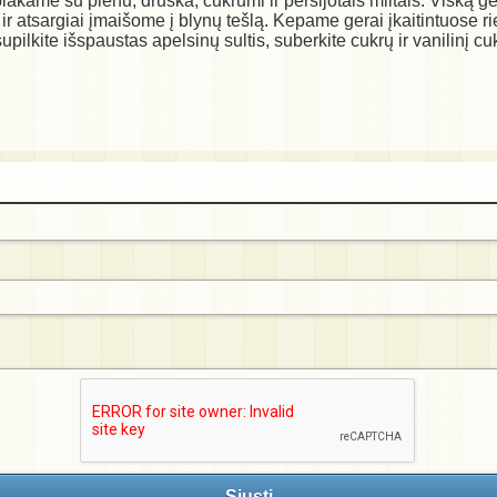
šplakame su pienu, druska, cukrumi ir persijotais miltais. Visk
 ir atsargiai įmaišome į blynų tešlą. Kepame gerai įkaitintuose 
pilkite išspaustas apelsinų sultis, suberkite cukrų ir vanilinį cu
Siųsti