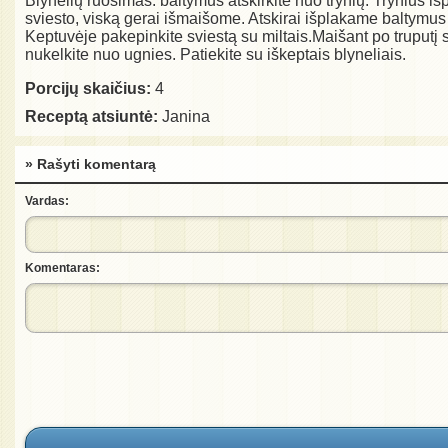
Blynelių ruošimas: baltymus atskirkite nuo trynių. Trynius i
sviesto, viską gerai išmaišome. Atskirai išplakame baltymus
Keptuvėje pakepinkite sviestą su miltais.Maišant po truputį su
nukelkite nuo ugnies. Patiekite su iškeptais blyneliais.
Porcijų skaičius:
4
Receptą atsiuntė:
Janina
» Rašyti komentarą
Vardas:
Komentaras: