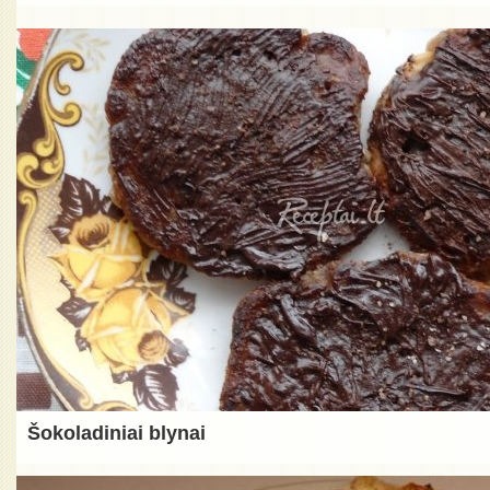
Šokoladiniai blynai