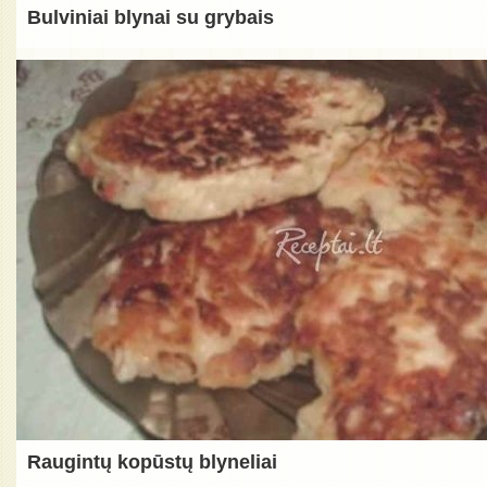
Bulviniai blynai su grybais
Raugintų kopūstų blyneliai