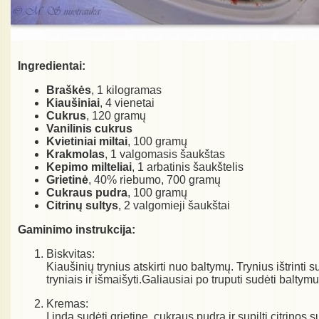
Ingredientai:
Braškės
, 1 kilogramas
Kiaušiniai
, 4 vienetai
Cukrus
, 120 gramų
Vanilinis cukrus
Kvietiniai miltai
, 100 gramų
Krakmolas
, 1 valgomasis šaukštas
Kepimo milteliai
, 1 arbatinis šaukštelis
Grietinė
, 40% riebumo, 700 gramų
Cukraus pudra
, 100 gramų
Citrinų sultys
, 2 valgomieji šaukštai
Gaminimo instrukcija:
Biskvitas:
Kiaušinių trynius atskirti nuo baltymų. Trynius ištrinti 
tryniais ir išmaišyti.Galiausiai po truputi sudėti baltym
Kremas:
Į indą sudėti grietinę, cukraus pudrą ir supilti citrinos