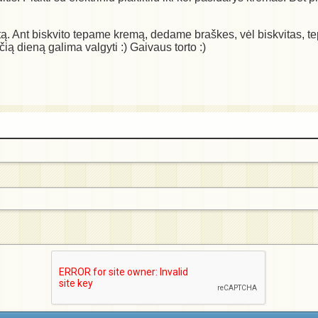
kvitą. Ant biskvito tepame kremą, dedame braškes, vėl biskvitas,
ą dieną galima valgyti :) Gaivaus torto :)