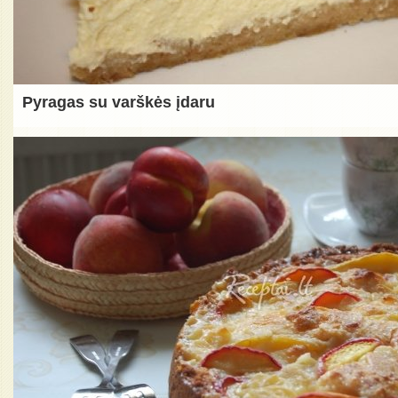
Pyragas su varškės įdaru