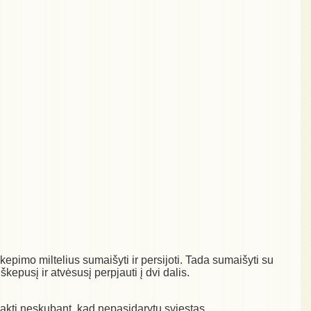
r kepimo miltelius sumaišyti ir persijoti. Tada sumaišyti su
škepusį ir atvėsusį perpjauti į dvi dalis.
t plakti neskubant, kad nepasidarytu sviestas.