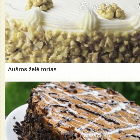
Aušros želė tortas