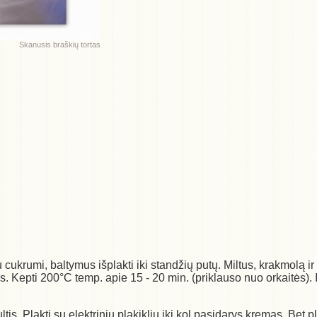
Skanusis braškių tortas
su cukrumi, baltymus išplakti iki standžių putų. Miltus, krakmolą i
us. Kepti 200°C temp. apie 15 - 20 min. (priklauso nuo orkaitės). I
 sultis. Plakti su elektriniu plakikliu iki kol pasidarys kremas. Be