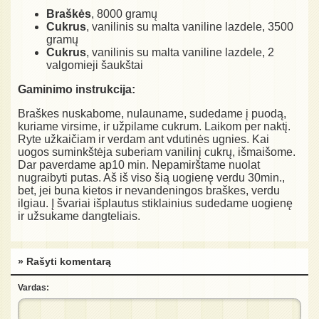
Braškės
, 8000 gramų
Cukrus
, vanilinis su malta vaniline lazdele, 3500
gramų
Cukrus
, vanilinis su malta vaniline lazdele, 2
valgomieji šaukštai
Gaminimo instrukcija:
Braškes nuskabome, nulauname, sudedame į puodą,
kuriame virsime, ir užpilame cukrum. Laikom per naktį.
Ryte užkaičiam ir verdam ant vdutinės ugnies. Kai
uogos suminkštėja suberiam vanilinį cukrų, išmaišome.
Dar paverdame ap10 min. Nepamirštame nuolat
nugraibyti putas. Aš iš viso šią uogienę verdu 30min.,
bet, jei buna kietos ir nevandeningos braškes, verdu
ilgiau. Į švariai išplautus stiklainius sudedame uogienę
ir užsukame dangteliais.
» Rašyti komentarą
Vardas: