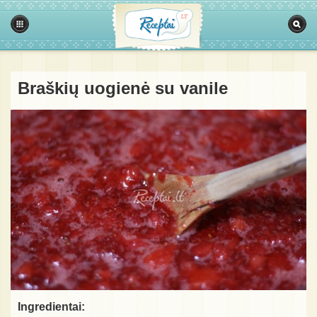
Braškių uogienė su vanile
Ingredientai: