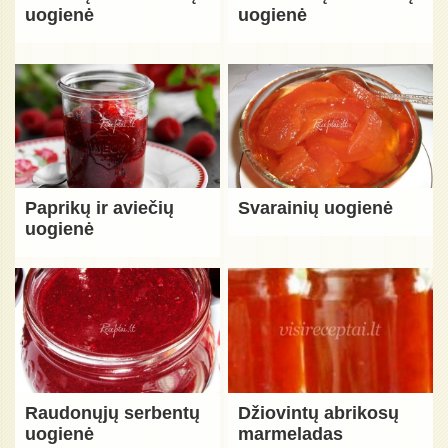
uogienė
uogienė
Paprikų ir aviečių
Svarainių uogienė
uogienė
Raudonųjų serbentų
Džiovintų abrikosų
uogienė
marmeladas