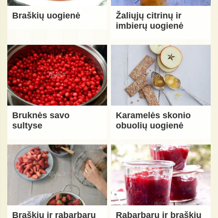
Braškių uogienė
Žaliųjų citrinų ir
imbierų uogienė
Bruknės savo
Karamelės skonio
sultyse
obuolių uogienė
Braškių ir rabarbarų
Rabarbarų ir braškių