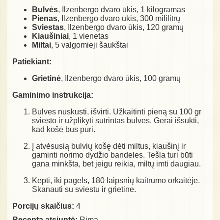
Bulvės
, Ilzenbergo dvaro ūkis, 1 kilogramas
Pienas
, Ilzenbergo dvaro ūkis, 300 mililitrų
Sviestas
, Ilzenbergo dvaro ūkis, 120 gramų
Kiaušiniai
, 1 vienetas
Miltai
, 5 valgomieji šaukštai
Patiekiant:
Grietinė
, Ilzenbergo dvaro ūkis, 100 gramų
Gaminimo instrukcija:
Bulves nuskusti, išvirti. Užkaitinti pieną su 100 gr
sviesto ir užplikyti sutrintas bulves. Gerai išsukti,
kad košė bus puri.
Į atvėsusią bulvių košę dėti miltus, kiaušinį ir
gaminti norimo dydžio bandeles. Tešla turi būti
gana minkšta, bet jeigu reikia, miltų imti daugiau.
Kepti, iki pagels, 180 laipsnių kaitrumo orkaitėje.
Skanauti su sviestu ir grietine.
Porcijų skaičius:
4
Receptą atsiuntė:
Rima