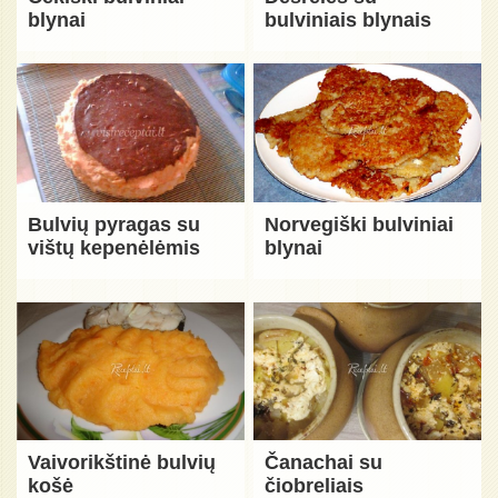
blynai
bulviniais blynais
Bulvių pyragas su
Norvegiški bulviniai
vištų kepenėlėmis
blynai
Vaivorikštinė bulvių
Čanachai su
košė
čiobreliais