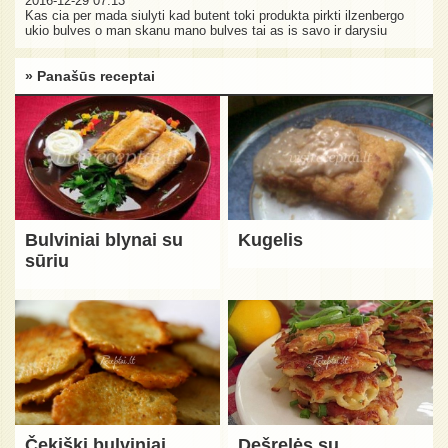
2016-12-29 07:13
Kas cia per mada siulyti kad butent toki produkta pirkti ilzenbergo
ukio bulves o man skanu mano bulves tai as is savo ir darysiu
» Panašūs receptai
Bulviniai blynai su
Kugelis
sūriu
Čekiški bulviniai
Dešrelės su