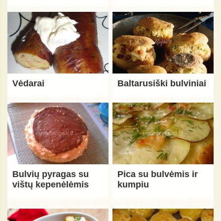
Vėdarai
Baltarusiški bulviniai
Bulvių pyragas su
Pica su bulvėmis ir
vištų kepenėlėmis
kumpiu