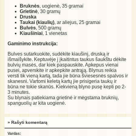
Bruknės
, uogienė, 35 gramai
Grietinė
, 30 gramų
Druska
Taukai (kiaulių)
, ar aliejus, 25 gramai
Bulvės
, 500 gramų
Kiaušiniai
, 1 vienetas
Gaminimo instrukcija:
Bulves sutarkuokite, sudėkite kiaušinį, druską ir
išmaišykite. Keptuvėje į įkaitintus taukus šaukštu dėkite
bulvių masės, dar kiek paspauskite. Apkepus vienai
pusei, apverskite ir apkepkite antrąją. Blynus reikia
versti tik vieną kartą, tada jie būna šviesesnės spalvos ir
skanesni. Vartomi keletą kartų jie prisigeria taukų ir
būna ne tokie skanūs. Kiekvieną blyno pusę kepti po 2-
3 minutes.
Su blynais patiekiama grietinė ir mėgstama bruknių,
spanguolių ar kita uogienė.
» Rašyti komentarą
Vardas: