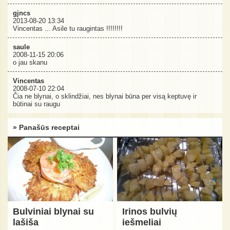
gjncs
2013-08-20 13:34
Vincentas ... Asile tu raugintas !!!!!!!!
saule
2008-11-15 20:06
o jau skanu
Vincentas
2008-07-10 22:04
Čia ne blynai, o sklindžiai, nes blynai būna per visą keptuvę ir
būtinai su raugu
» Panašūs receptai
Bulviniai blynai su
Irinos bulvių
lašiša
iešmeliai