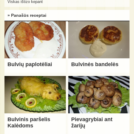
Viskas ištizo kepant
» Panašūs receptai
Bulvių paplotėliai
Bulvinės bandelės
Bulvinis paršelis
Pievagrybiai ant
Kalėdoms
žarijų