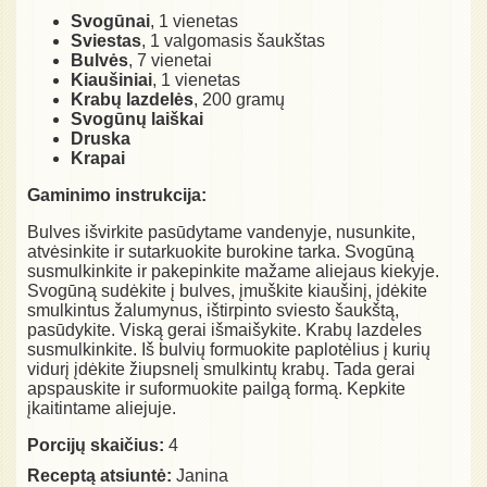
Svogūnai
, 1 vienetas
Sviestas
, 1 valgomasis šaukštas
Bulvės
, 7 vienetai
Kiaušiniai
, 1 vienetas
Krabų lazdelės
, 200 gramų
Svogūnų laiškai
Druska
Krapai
Gaminimo instrukcija:
Bulves išvirkite pasūdytame vandenyje, nusunkite,
atvėsinkite ir sutarkuokite burokine tarka. Svogūną
susmulkinkite ir pakepinkite mažame aliejaus kiekyje.
Svogūną sudėkite į bulves, įmuškite kiaušinį, įdėkite
smulkintus žalumynus, ištirpinto sviesto šaukštą,
pasūdykite. Viską gerai išmaišykite. Krabų lazdeles
susmulkinkite. Iš bulvių formuokite paplotėlius į kurių
vidurį įdėkite žiupsnelį smulkintų krabų. Tada gerai
apspauskite ir suformuokite pailgą formą. Kepkite
įkaitintame aliejuje.
Porcijų skaičius:
4
Receptą atsiuntė:
Janina