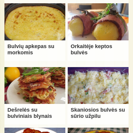
Bulvių apkepas su
Orkaitėje keptos
morkomis
bulvės
Dešrelės su
Skaniosios bulvės su
bulviniais blynais
sūrio užpilu