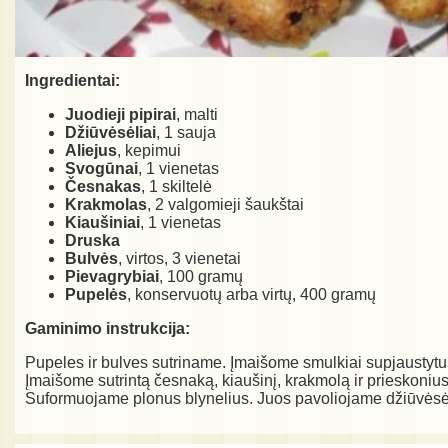
Ingredientai:
Juodieji pipirai
, malti
Džiūvėsėliai
, 1 sauja
Aliejus
, kepimui
Svogūnai
, 1 vienetas
Česnakas
, 1 skiltelė
Krakmolas
, 2 valgomieji šaukštai
Kiaušiniai
, 1 vienetas
Druska
Bulvės
, virtos, 3 vienetai
Pievagrybiai
, 100 gramų
Pupelės
, konservuotų arba virtų, 400 gramų
Gaminimo instrukcija:
Pupeles ir bulves sutriname. Įmaišome smulkiai supjaustytu
Įmaišome sutrintą česnaką, kiaušinį, krakmolą ir prieskonius
Suformuojame plonus blynelius. Juos pavoliojame džiūvėsėliu