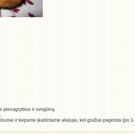
s pievagrybius ir svogūną.
.
ose ir kepame įkaitintame aliejuje, kol gražiai pagelsta (po 1