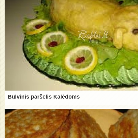
Bulvinis paršelis Kalėdoms