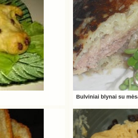
Bulviniai blynai su mės