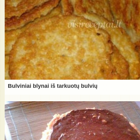
Bulviniai blynai iš tarkuotų bulvių