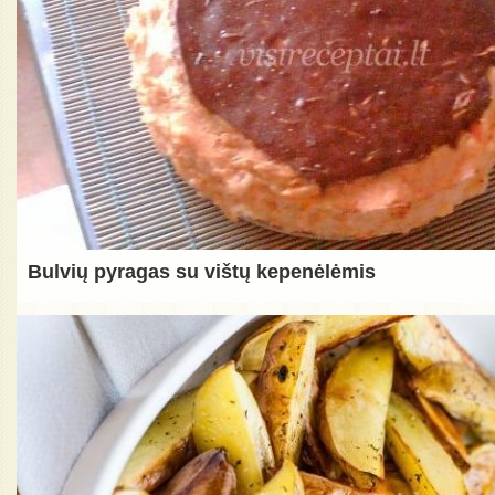
Bulvių pyragas su vištų kepenėlėmis