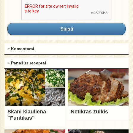
Siųsti
» Komentarai
» Panašūs receptai
Skani kiauliena
Netikras zuikis
"Funtikas"