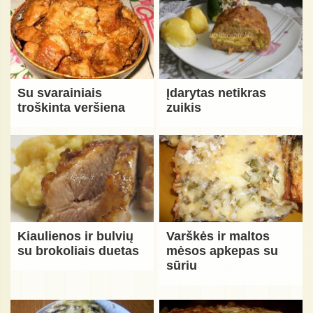
Su svarainiais
Įdarytas netikras
troškinta veršiena
zuikis
Kiaulienos ir bulvių
Varškės ir maltos
su brokoliais duetas
mėsos apkepas su
sūriu