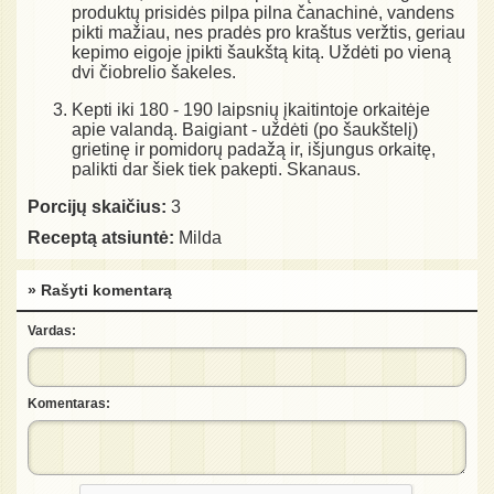
produktų prisidės pilpa pilna čanachinė, vandens
pikti mažiau, nes pradės pro kraštus veržtis, geriau
kepimo eigoje įpikti šaukštą kitą. Uždėti po vieną
dvi čiobrelio šakeles.
Kepti iki 180 - 190 laipsnių įkaitintoje orkaitėje
apie valandą. Baigiant - uždėti (po šaukštelį)
grietinę ir pomidorų padažą ir, išjungus orkaitę,
palikti dar šiek tiek pakepti. Skanaus.
Porcijų skaičius:
3
Receptą atsiuntė:
Milda
» Rašyti komentarą
Vardas:
Komentaras: