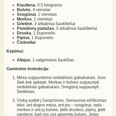
Kiauliena
, 0.5 kilogramo
Bulvės
, 4 vienetai
Svogūnai
, 1 vienetas
Morkos
, 1 vienetas
Grietinė
, 3 arbatiniai šaukšteliai
Pomidorų padažas
, 3 arbatiniai šaukšteliai
Druska
, 1 žiupsnelis
Pipirai
, 1 žiupsnelis
Čiobreliai
Kepimui:
Aliejus
, 1 valgomasis šaukštas
Gaminimo instrukcija:
Mėsa supjaustoma nedideliais gabaliukais. Juos
šiek tiek apkepti. Morkas ir bulves supjaustyti
nedideliais gabaliukais. Svogūną supjaustyti
žiedeliais.
Viską sudėti į čanachines. Geriausias eiliškumas
toks: ant dugno mėsa, ant jos – svogūnai, tada -
morkos ir ant jų bulvės. Įdėti druskos, pipirų. Įpilti
vandens, kad vos vos apsemtų bulves. Jeigu