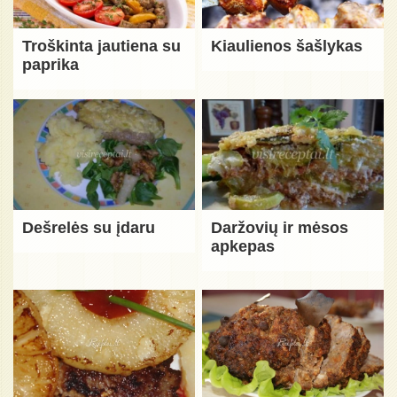
Troškinta jautiena su
Kiaulienos šašlykas
paprika
Dešrelės su įdaru
Daržovių ir mėsos
apkepas