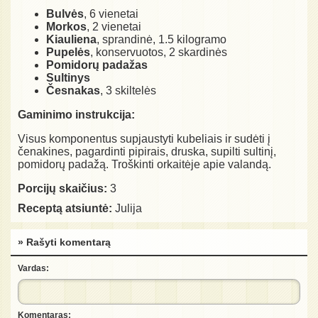
Bulvės
, 6 vienetai
Morkos
, 2 vienetai
Kiauliena
, sprandinė, 1.5 kilogramo
Pupelės
, konservuotos, 2 skardinės
Pomidorų padažas
Sultinys
Česnakas
, 3 skiltelės
Gaminimo instrukcija:
Visus komponentus supjaustyti kubeliais ir sudėti į
čenakines, pagardinti pipirais, druska, supilti sultinį,
pomidorų padažą. Troškinti orkaitėje apie valandą.
Porcijų skaičius:
3
Receptą atsiuntė:
Julija
» Rašyti komentarą
Vardas:
Komentaras: