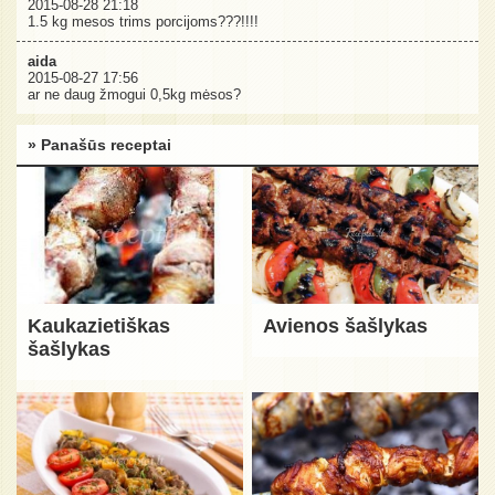
2015-08-28 21:18
1.5 kg mesos trims porcijoms???!!!!
aida
2015-08-27 17:56
ar ne daug žmogui 0,5kg mėsos?
» Panašūs receptai
Kaukazietiškas
Avienos šašlykas
šašlykas