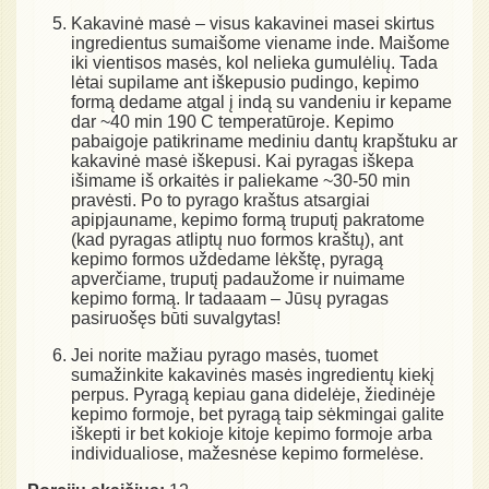
Kakavinė masė – visus kakavinei masei skirtus
ingredientus sumaišome viename inde. Maišome
iki vientisos masės, kol nelieka gumulėlių. Tada
lėtai supilame ant iškepusio pudingo, kepimo
formą dedame atgal į indą su vandeniu ir kepame
dar ~40 min 190 C temperatūroje. Kepimo
pabaigoje patikriname mediniu dantų krapštuku ar
kakavinė masė iškepusi. Kai pyragas iškepa
išimame iš orkaitės ir paliekame ~30-50 min
pravėsti. Po to pyrago kraštus atsargiai
apipjauname, kepimo formą truputį pakratome
(kad pyragas atliptų nuo formos kraštų), ant
kepimo formos uždedame lėkštę, pyragą
apverčiame, truputį padaužome ir nuimame
kepimo formą. Ir tadaaam – Jūsų pyragas
pasiruošęs būti suvalgytas!
Jei norite mažiau pyrago masės, tuomet
sumažinkite kakavinės masės ingredientų kiekį
perpus. Pyragą kepiau gana didelėje, žiedinėje
kepimo formoje, bet pyragą taip sėkmingai galite
iškepti ir bet kokioje kitoje kepimo formoje arba
individualiose, mažesnėse kepimo formelėse.