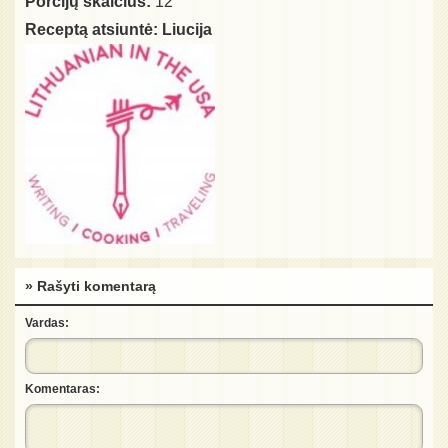
Porcijų skaičius:
12
Receptą atsiuntė:
Liucija
» Rašyti komentarą
Vardas:
Komentaras: