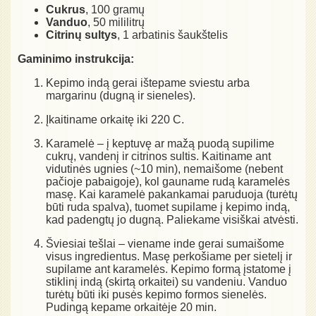
Cukrus
, 100 gramų
Vanduo
, 50 mililitrų
Citrinų sultys
, 1 arbatinis šaukštelis
Gaminimo instrukcija:
Kepimo indą gerai ištepame sviestu arba
margarinu (dugną ir sieneles).
Įkaitiname orkaitę iki 220 C.
Karamelė – į keptuvę ar mažą puodą supilime
cukrų, vandenį ir citrinos sultis. Kaitiname ant
vidutinės ugnies (~10 min), nemaišome (nebent
pačioje pabaigoje), kol gauname rudą karamelės
masę. Kai karamelė pakankamai paruduoja (turėtų
būti ruda spalva), tuomet supilame į kepimo indą,
kad padengtų jo dugną. Paliekame visiškai atvėsti.
Šviesiai tešlai – viename inde gerai sumaišome
visus ingredientus. Masę perkošiame per sietelį ir
supilame ant karamelės. Kepimo formą įstatome į
stiklinį indą (skirtą orkaitei) su vandeniu. Vanduo
turėtų būti iki pusės kepimo formos sienelės.
Pudingą kepame orkaitėje 20 min.