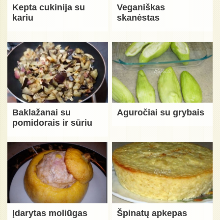
Kepta cukinija su
Veganiškas
kariu
skanėstas
Baklažanai su
Aguročiai su grybais
pomidorais ir sūriu
Įdarytas moliūgas
Špinatų apkepas