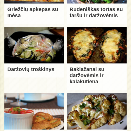
Griežčių apkepas su
Rudeniškas tortas su
mėsa
faršu ir daržovėmis
Daržovių troškinys
Baklažanai su
daržovėmis ir
kalakutiena