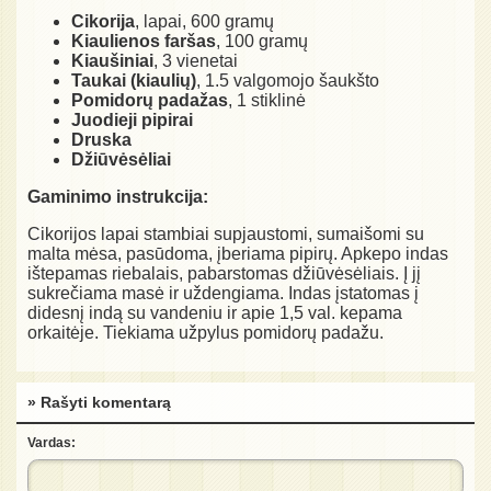
Cikorija
, lapai, 600 gramų
Kiaulienos faršas
, 100 gramų
Kiaušiniai
, 3 vienetai
Taukai (kiaulių)
, 1.5 valgomojo šaukšto
Pomidorų padažas
, 1 stiklinė
Juodieji pipirai
Druska
Džiūvėsėliai
Gaminimo instrukcija:
Cikorijos lapai stambiai supjaustomi, sumaišomi su
malta mėsa, pasūdoma, įberiama pipirų. Apkepo indas
ištepamas riebalais, pabarstomas džiūvėsėliais. Į jį
sukrečiama masė ir uždengiama. Indas įstatomas į
didesnį indą su vandeniu ir apie 1,5 val. kepama
orkaitėje. Tiekiama užpylus pomidorų padažu.
» Rašyti komentarą
Vardas: