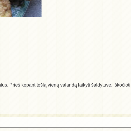
ntus. Prieš kepant tešlą vieną valandą laikyti šaldytuve. Iškočiot