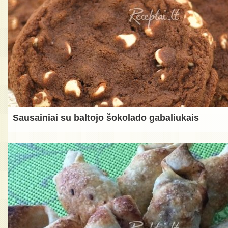
Sausainiai su baltojo šokolado gabaliukais