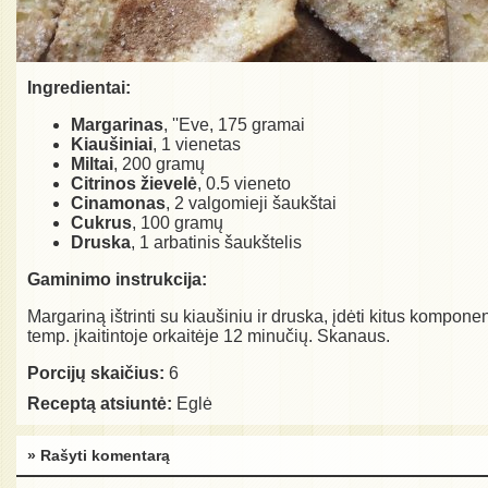
Ingredientai:
Margarinas
, ''Eve, 175 gramai
Kiaušiniai
, 1 vienetas
Miltai
, 200 gramų
Citrinos žievelė
, 0.5 vieneto
Cinamonas
, 2 valgomieji šaukštai
Cukrus
, 100 gramų
Druska
, 1 arbatinis šaukštelis
Gaminimo instrukcija:
Margariną ištrinti su kiaušiniu ir druska, įdėti kitus kompone
temp. įkaitintoje orkaitėje 12 minučių. Skanaus.
Porcijų skaičius:
6
Receptą atsiuntė:
Eglė
» Rašyti komentarą