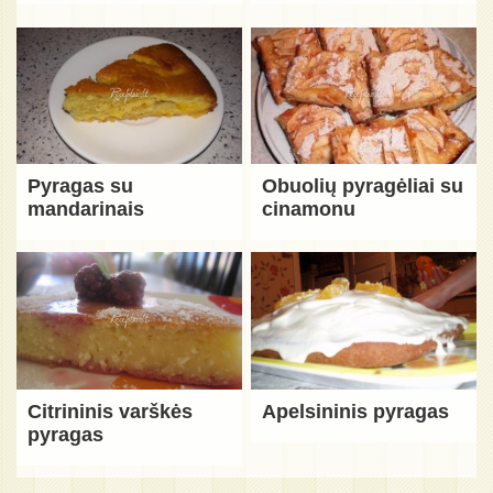
Pyragas su
Obuolių pyragėliai su
mandarinais
cinamonu
Citrininis varškės
Apelsininis pyragas
pyragas