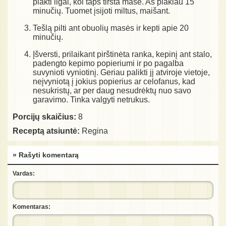
plakti ilgai, kol taps tiršta mase. Aš plakiau 15
minučių. Tuomet įsijoti miltus, maišant.
Tešlą pilti ant obuolių masės ir kepti apie 20
minučių.
Įšversti, prilaikant pirštinėta ranka, kepinį ant stalo,
padengto kepimo popieriumi ir po pagalba
suvynioti vyniotinį. Geriau palikti jį atviroje vietoje,
neįvyniotą į jokius popierius ar celofanus, kad
nesukristų, ar per daug nesudrėktų nuo savo
garavimo. Tinka valgyti netrukus.
Porcijų skaičius:
8
Receptą atsiuntė:
Regina
» Rašyti komentarą
Vardas:
Komentaras: