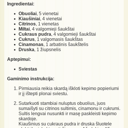
Ingredientai:
Obuoliai
, 5 vienetai
Kiaušiniai
, 4 vienetai
Citrinos
, 1 vienetas
Miltai
, 4 valgomieji šaukštai
Cukraus pudra
, 4 valgomieji šaukštai
Cukrus
, 1 valgomasis šaukštas
Cinamonas
, 1 arbatinis šaukštelis
Druska
, 1 žiupsnelis
Aptepimui:
Sviestas
Gaminimo instrukcija:
Pirmiausia reikia skardą iškloti kepimo popieriumi
ir jį ištepti plonai sviestu.
Sutarkuoti stambiai nuluptus obuolius, juos
sumaišyti su citrinos sultimis, cinamonu ir cukrumi.
Sultis lengvai nusunkti ir masę paskleisti kepimo
skardoje.
Kiaušinius su cukraus pudra ir druska šluotele