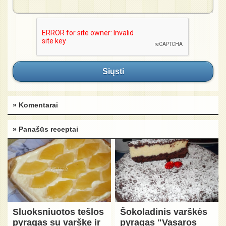
Siųsti
» Komentarai
» Panašūs receptai
Sluoksniuotos tešlos
Šokoladinis varškės
pyragas su varške ir
pyragas "Vasaros