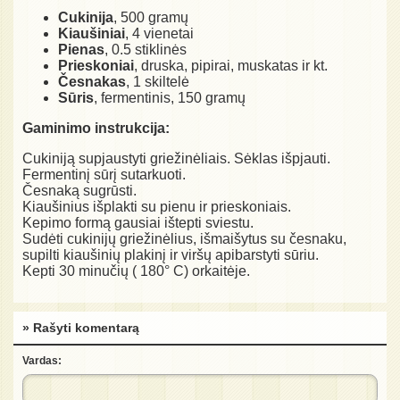
Cukinija
, 500 gramų
Kiaušiniai
, 4 vienetai
Pienas
, 0.5 stiklinės
Prieskoniai
, druska, pipirai, muskatas ir kt.
Česnakas
, 1 skiltelė
Sūris
, fermentinis, 150 gramų
Gaminimo instrukcija:
Cukiniją supjaustyti griežinėliais. Sėklas išpjauti.
Fermentinį sūrį sutarkuoti.
Česnaką sugrūsti.
Kiaušinius išplakti su pienu ir prieskoniais.
Kepimo formą gausiai ištepti sviestu.
Sudėti cukinijų griežinėlius, išmaišytus su česnaku,
supilti kiaušinių plakinį ir viršų apibarstyti sūriu.
Kepti 30 minučių ( 180° C) orkaitėje.
» Rašyti komentarą
Vardas: