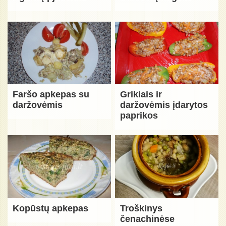
Faršo apkepas su
Grikiais ir
daržovėmis
daržovėmis įdarytos
paprikos
Kopūstų apkepas
Troškinys
čenachinėse