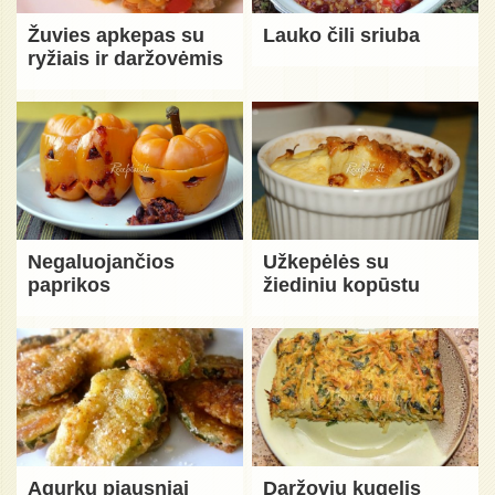
Žuvies apkepas su
Lauko čili sriuba
ryžiais ir daržovėmis
Negaluojančios
Užkepėlės su
paprikos
žiediniu kopūstu
Agurkų pjausniai
Daržovių kugelis