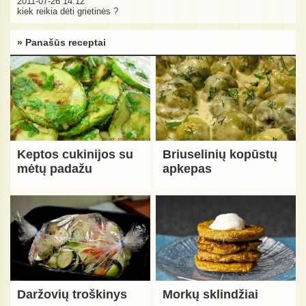
2011-07-26 14:12
kiek reikia dėti grietinės ?
» Panašūs receptai
Keptos cukinijos su
Briuselinių kopūstų
mėtų padažu
apkepas
Daržovių troškinys
Morkų sklindžiai