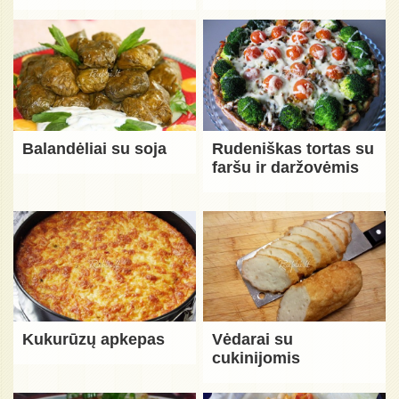
Balandėliai su soja
Rudeniškas tortas su
faršu ir daržovėmis
Kukurūzų apkepas
Vėdarai su
cukinijomis