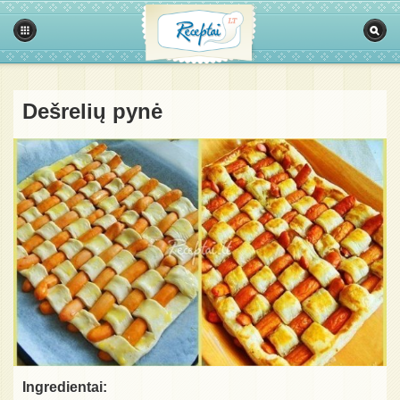
Dešrelių pynė
Ingredientai: