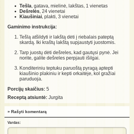
Tešla
, gatava, mielinė, lakštas, 1 vienetas
Dešrelės
, 24 vienetai
Kiaušiniai
, plakti, 3 vienetai
Gaminimo instrukcija:
Tešlą atšildyti ir lakštą dėti į riebalais pateptą
skardą. Iki kraštų lakštą supjaustyti juostomis.
Tarp juostų dėti dešreles, kad gautųsi pynė. Jei
norite, galite dešreles perpjauti išilgai.
Konditeriniu teptuku paruoštą pyragą aptepti
kiaušinio plakiniu ir kepti orkaitėje, kol gražiai
paruduoja.
Porcijų skaičius:
5
Receptą atsiuntė:
Jurgita
» Rašyti komentarą
Vardas: