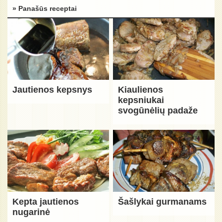
» Panašūs receptai
Jautienos kepsnys
Kiaulienos
kepsniukai
svogūnėlių padaže
Kepta jautienos
Šašlykai gurmanams
nugarinė