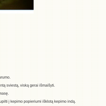
purumo.
pintą sviestą, viską gerai išmaišyti.
 masę.
upilti į kepimo popieriumi išklotą kepimo indą.