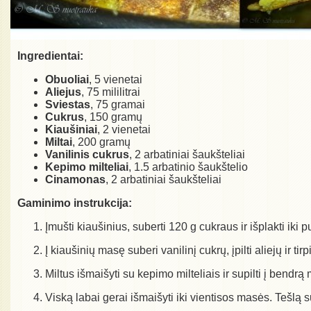
Ingredientai:
Obuoliai
, 5 vienetai
Aliejus
, 75 mililitrai
Sviestas
, 75 gramai
Cukrus
, 150 gramų
Kiaušiniai
, 2 vienetai
Miltai
, 200 gramų
Vanilinis cukrus
, 2 arbatiniai šaukšteliai
Kepimo milteliai
, 1.5 arbatinio šaukštelio
Cinamonas
, 2 arbatiniai šaukšteliai
Gaminimo instrukcija:
Įmušti kiaušinius, suberti 120 g cukraus ir išplakti iki 
Į kiaušinių masę suberi vanilinį cukrų, įpilti aliejų ir tir
Miltus išmaišyti su kepimo milteliais ir supilti į bendrą
Viską labai gerai išmaišyti iki vientisos masės. Tešlą s