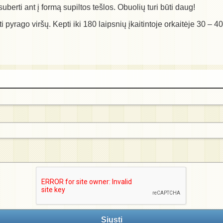
suberti ant į formą supiltos tešlos. Obuolių turi būti daug!
i pyrago viršų. Kepti iki 180 laipsnių įkaitintoje orkaitėje 30 – 
Siųsti