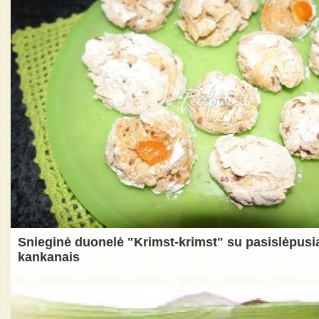
Snieginė duonelė "Krimst-krimst" su pasislėpusia
kankanais