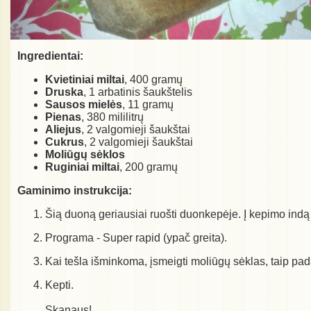
Ingredientai:
Kvietiniai miltai
, 400 gramų
Druska
, 1 arbatinis šaukštelis
Sausos mielės
, 11 gramų
Pienas
, 380 mililitrų
Aliejus
, 2 valgomieji šaukštai
Cukrus
, 2 valgomieji šaukštai
Moliūgų sėklos
Ruginiai miltai
, 200 gramų
Gaminimo instrukcija:
Šią duoną geriausiai ruošti duonkepėje. Į kepimo indą (
Programa - Super rapid (ypač greita).
Kai tešla išminkoma, įsmeigti moliūgų sėklas, taip pad
Kepti.
Skanaus!