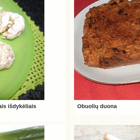
is išdykėliais
Obuolių duona