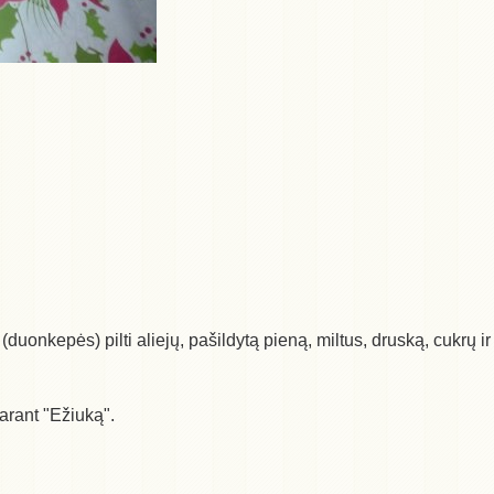
duonkepės) pilti aliejų, pašildytą pieną, miltus, druską, cukrų ir
arant "Ežiuką".