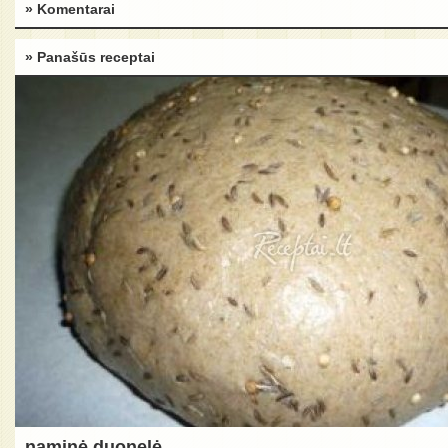
» Komentarai
» Panašūs receptai
naminė duonelė