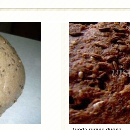
Juoda ruginė duona