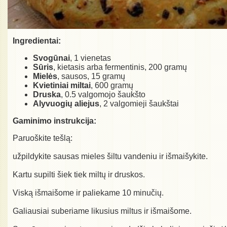
Ingredientai:
Svogūnai
, 1 vienetas
Sūris
, kietasis arba fermentinis, 200 gramų
Mielės
, sausos, 15 gramų
Kvietiniai miltai
, 600 gramų
Druska
, 0.5 valgomojo šaukšto
Alyvuogių aliejus
, 2 valgomieji šaukštai
Gaminimo instrukcija:
Paruoškite tešlą:
užpildykite sausas mieles šiltu vandeniu ir išmaišykite.
Kartu supilti šiek tiek miltų ir druskos.
Viską išmaišome ir paliekame 10 minučių.
Galiausiai suberiame likusius miltus ir išmaišome.