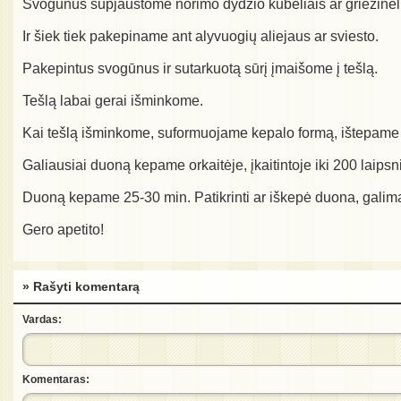
Svogūnus supjaustome norimo dydžio kubeliais ar griežinėli
Ir šiek tiek pakepiname ant alyvuogių aliejaus ar sviesto.
Pakepintus svogūnus ir sutarkuotą sūrį įmaišome į tešlą.
Tešlą labai gerai išminkome.
Kai tešlą išminkome, suformuojame kepalo formą, ištepame al
Galiausiai duoną kepame orkaitėje, įkaitintoje iki 200 laipsn
Duoną kepame 25-30 min. Patikrinti ar iškepė duona, galim
Gero apetito!
» Rašyti komentarą
Vardas:
Komentaras: