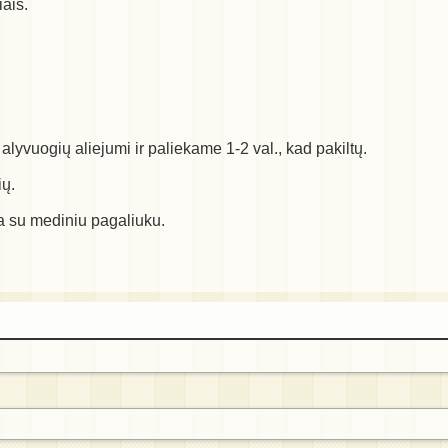
ais.
yvuogių aliejumi ir paliekame 1-2 val., kad pakiltų.
ių.
a su mediniu pagaliuku.