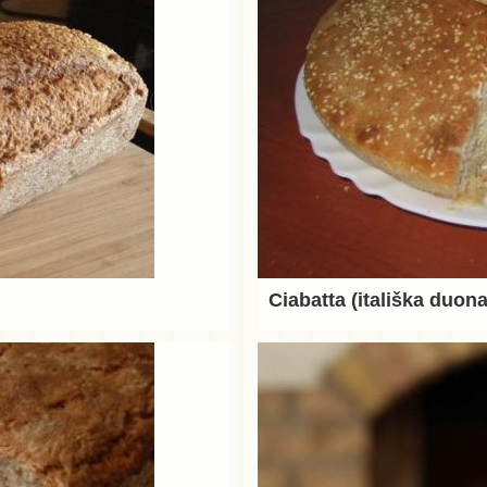
Ciabatta (itališka duona