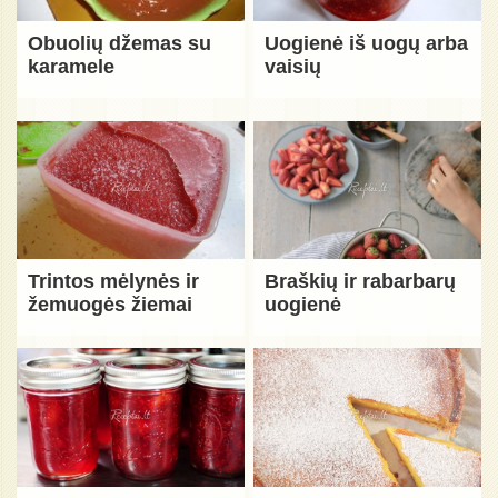
Obuolių džemas su
Uogienė iš uogų arba
karamele
vaisių
Trintos mėlynės ir
Braškių ir rabarbarų
žemuogės žiemai
uogienė