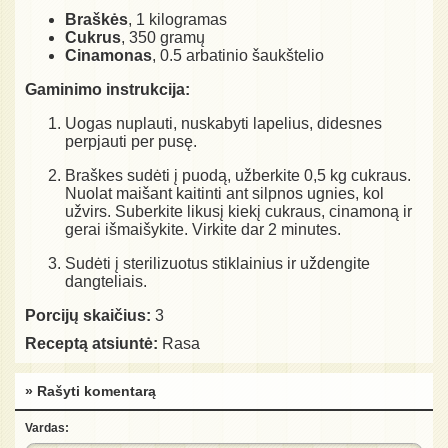
Braškės
, 1 kilogramas
Cukrus
, 350 gramų
Cinamonas
, 0.5 arbatinio šaukštelio
Gaminimo instrukcija:
Uogas nuplauti, nuskabyti lapelius, didesnes
perpjauti per pusę.
Braškes sudėti į puodą, užberkite 0,5 kg cukraus.
Nuolat maišant kaitinti ant silpnos ugnies, kol
užvirs. Suberkite likusį kiekį cukraus, cinamoną ir
gerai išmaišykite. Virkite dar 2 minutes.
Sudėti į sterilizuotus stiklainius ir uždengite
dangteliais.
Porcijų skaičius:
3
Receptą atsiuntė:
Rasa
» Rašyti komentarą
Vardas: