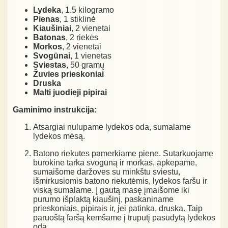
Lydeka
, 1.5 kilogramo
Pienas
, 1 stiklinė
Kiaušiniai
, 2 vienetai
Batonas
, 2 riekės
Morkos
, 2 vienetai
Svogūnai
, 1 vienetas
Sviestas
, 50 gramų
Žuvies prieskoniai
Druska
Malti juodieji pipirai
Gaminimo instrukcija:
Atsargiai nulupame lydekos oda, sumalame
lydekos mėsą.
Batono riekutes pamerkiame piene. Sutarkuojame
burokine tarka svogūną ir morkas, apkepame,
sumaišome daržoves su minkštu sviestu,
išmirkusiomis batono riekutėmis, lydekos faršu ir
viską sumalame. Į gautą masę įmaišome iki
purumo išplaktą kiaušinį, paskaniname
prieskoniais, pipirais ir, jei patinka, druska. Taip
paruoštą faršą kemšame į truputį pasūdytą lydekos
odą.