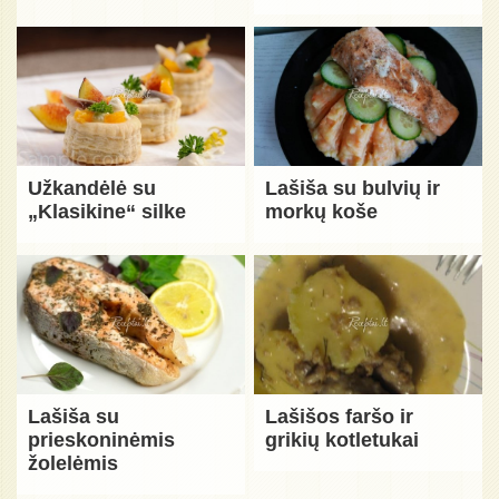
Užkandėlė su
Lašiša su bulvių ir
„Klasikine“ silke
morkų koše
Lašiša su
Lašišos faršo ir
prieskoninėmis
grikių kotletukai
žolelėmis