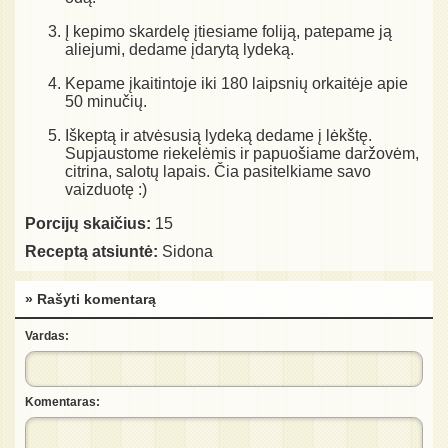
Į kepimo skardelę įtiesiame foliją, patepame ją
aliejumi, dedame įdarytą lydeką.
Kepame įkaitintoje iki 180 laipsnių orkaitėje apie
50 minučių.
Iškeptą ir atvėsusią lydeką dedame į lėkštę.
Supjaustome riekelėmis ir papuošiame daržovėm,
citrina, salotų lapais. Čia pasitelkiame savo
vaizduotę :)
Porcijų skaičius:
15
Receptą atsiuntė:
Sidona
» Rašyti komentarą
Vardas:
Komentaras: