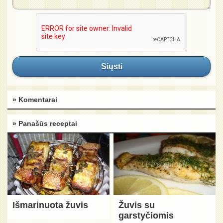
Siųsti
» Komentarai
» Panašūs receptai
Išmarinuota žuvis
Žuvis su
garstyčiomis