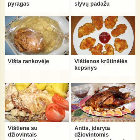
pyragas
slyvų padažu
Višta rankovėje
Vištienos krūtinėlės
kepsnys
Vištiena su
Antis, įdaryta
džiovintais
džiovintomis