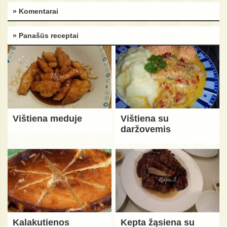
» Komentarai
» Panašūs receptai
Vištiena meduje
Vištiena su
daržovemis
Kalakutienos
Kepta žąsiena su