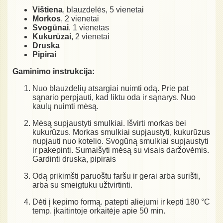
Vištiena
, blauzdelės, 5 vienetai
Morkos
, 2 vienetai
Svogūnai
, 1 vienetas
Kukurūzai
, 2 vienetai
Druska
Pipirai
Gaminimo instrukcija:
Nuo blauzdelių atsargiai nuimti odą. Prie pat
sąnario perpjauti, kad liktu oda ir sąnarys. Nuo
kaulų nuimti mėsą.
Mėsą supjaustyti smulkiai. Išvirti morkas bei
kukurūzus. Morkas smulkiai supjaustyti, kukurūzus
nupjauti nuo kotelio. Svogūną smulkiai supjaustyti
ir pakepinti. Sumaišyti mėsą su visais daržovėmis.
Gardinti druska, pipirais
Odą prikimšti paruoštu faršu ir gerai arba surišti,
arba su smeigtuku užtvirtinti.
Dėti į kepimo formą. patepti aliejumi ir kepti 180 °C
temp. įkaitintoje orkaitėje apie 50 min.