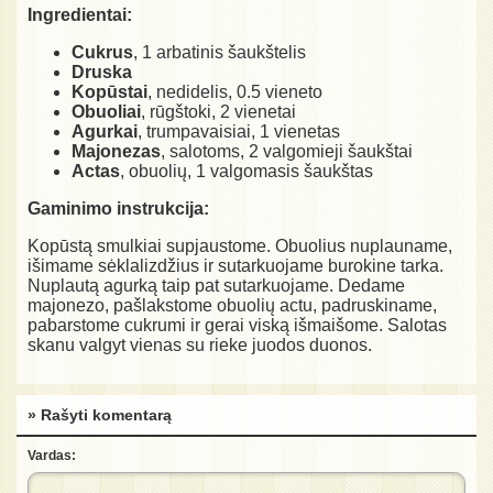
Ingredientai:
Cukrus
, 1 arbatinis šaukštelis
Druska
Kopūstai
, nedidelis, 0.5 vieneto
Obuoliai
, rūgštoki, 2 vienetai
Agurkai
, trumpavaisiai, 1 vienetas
Majonezas
, salotoms, 2 valgomieji šaukštai
Actas
, obuolių, 1 valgomasis šaukštas
Gaminimo instrukcija:
Kopūstą smulkiai supjaustome. Obuolius nuplauname,
išimame sėklalizdžius ir sutarkuojame burokine tarka.
Nuplautą agurką taip pat sutarkuojame. Dedame
majonezo, pašlakstome obuolių actu, padruskiname,
pabarstome cukrumi ir gerai viską išmaišome. Salotas
skanu valgyt vienas su rieke juodos duonos.
» Rašyti komentarą
Vardas: