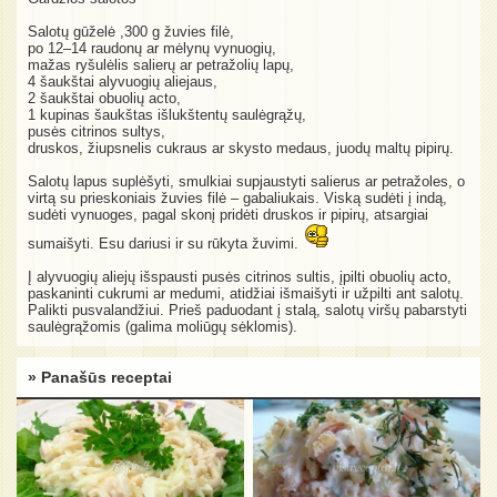
Salotų gūželė ,300 g žuvies filė,
po 12–14 raudonų ar mėlynų vynuogių,
mažas ryšulėlis salierų ar petražolių lapų,
4 šaukštai alyvuogių aliejaus,
2 šaukštai obuolių acto,
1 kupinas šaukštas išlukštentų saulėgrąžų,
pusės citrinos sultys,
druskos, žiupsnelis cukraus ar skysto medaus, juodų maltų pipirų.
Salotų lapus suplėšyti, smulkiai supjaustyti salierus ar petražoles, o
virtą su prieskoniais žuvies filė – gabaliukais. Viską sudėti į indą,
sudėti vynuoges, pagal skonį pridėti druskos ir pipirų, atsargiai
sumaišyti. Esu dariusi ir su rūkyta žuvimi.
Į alyvuogių aliejų išspausti pusės citrinos sultis, įpilti obuolių acto,
paskaninti cukrumi ar medumi, atidžiai išmaišyti ir užpilti ant salotų.
Palikti pusvalandžiui. Prieš paduodant į stalą, salotų viršų pabarstyti
saulėgrąžomis (galima moliūgų sėklomis).
» Panašūs receptai