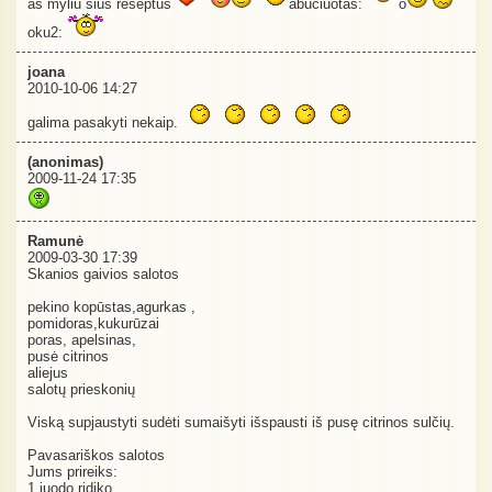
as myliu sius reseptus
abuciuotas:
o
oku2:
joana
2010-10-06 14:27
galima pasakyti nekaip.
(anonimas)
2009-11-24 17:35
Ramunė
2009-03-30 17:39
Skanios gaivios salotos
pekino kopūstas,agurkas ,
pomidoras,kukurūzai
poras, apelsinas,
pusė citrinos
aliejus
salotų prieskonių
Viską supjaustyti sudėti sumaišyti išspausti iš pusę citrinos sulčių.
Pavasariškos salotos
Jums prireiks:
1 juodo ridiko