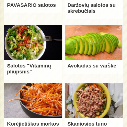
PAVASARIO salotos
Daržovių salotos su
skrebučiais
Salotos "Vitaminų
Avokadas su varške
pliūpsnis"
Korėjietiškos morkos
Skaniosios tuno