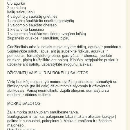
0,5 agurko
2 pomidorų
kelių salotų lapų
4 valgomųjų šaukštų grietinės
1 arbatinio šaukštelio neaštrių garstyčių
1 valgomojo šaukšto chereso
1 kietai virto kiaušinio
1 valgomojo šaukšto smulkintų svogūno laiškų
žiupsnelis druskos ir smulkintų pipirų
Griežinėliais arba kubeliais supjaustykite ridiką, agurką ir pomidorus.
Suplėšykite salotų lapus, ant jų suberkite ridikus, agurkus ir
pomidorus. Išmaišykite grietinę, garstyčias ir cheresą. Įberkite
druskos, pipirų ir užpilkite ant salotų. Kiaušinį perpjaukite pusiau ir
uždėkite ant salotų, užbarstykite svogūnų laiškais.
DŽIOVINTŲ VAISIŲ IR BUROKĖLIŲ SALOTOS
Virtą burokėlį supjaustyti norimo dydžio gabaliukais, sumaišyti su
išmirkytomis (ne iki galo) džiovintomis slyvomis ir džiovintais
abrikosais. Vaisių nesmulkinti. Užpilti aliejumi, sumaišytu su
medumi ir citrinos sultimis.
MORKŲ SALOTOS
Žalią morką sutarkuojam smulkesne tarka.
Saulėgrąžas ir razinas pakepinam labai mažam aliejaus kiekyje (
galima ir nusausinti, pakepinus ). Viską sumaišom ir uždedam
majonezo.
Gardžios salotos