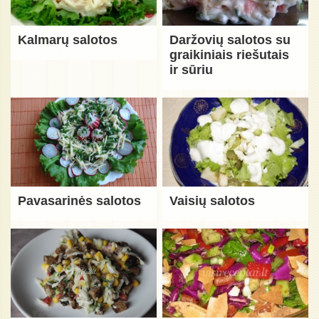
Kalmarų salotos
Daržovių salotos su
graikiniais riešutais
ir sūriu
Pavasarinės salotos
Vaisių salotos