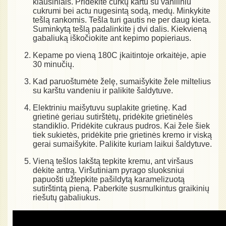
kiaušiniais. Pridėkite curkų kartu su vaniliniu
cukrumi bei actu nugesintą sodą, medų. Minkykite
tešlą rankomis. Tešla turi gautis ne per daug kieta.
Suminkytą tešlą padalinkite į dvi dalis. Kiekvieną
gabaliuką iškočiokite ant kepimo popieriaus.
Kepame po vieną 180C įkaitintoje orkaitėje, apie
30 minučių.
Kad paruoštumėte želę, sumaišykite žele miltelius
su karštu vandeniu ir palikite šaldytuve.
Elektriniu maišytuvu suplakite grietinę. Kad
grietinė geriau sutirštėtų, pridėkite grietinėlės
standiklio. Pridėkite cukraus pudros. Kai žele šiek
tiek sukietės, pridėkite prie grietinės kremo ir viską
gerai sumaišykite. Palikite kuriam laikui šaldytuve.
Vieną tešlos lakštą tepkite kremu, ant viršaus
dėkite antrą. Viršutiniam pyrago sluoksniui
papuošti užtepkite pašildytą karamelizuotą
sutirštintą pieną. Paberkite susmulkintus graikinių
riešutų gabaliukus.