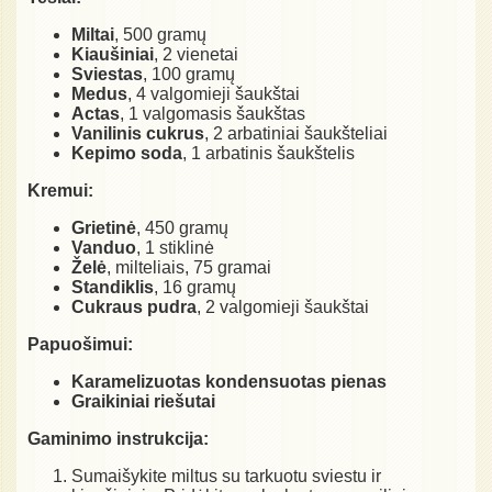
Miltai
, 500 gramų
Kiaušiniai
, 2 vienetai
Sviestas
, 100 gramų
Medus
, 4 valgomieji šaukštai
Actas
, 1 valgomasis šaukštas
Vanilinis cukrus
, 2 arbatiniai šaukšteliai
Kepimo soda
, 1 arbatinis šaukštelis
Kremui:
Grietinė
, 450 gramų
Vanduo
, 1 stiklinė
Želė
, milteliais, 75 gramai
Standiklis
, 16 gramų
Cukraus pudra
, 2 valgomieji šaukštai
Papuošimui:
Karamelizuotas kondensuotas pienas
Graikiniai riešutai
Gaminimo instrukcija:
Sumaišykite miltus su tarkuotu sviestu ir