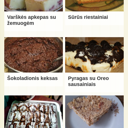
Varškės apkepas su
Sūrūs riestainiai
žemuogėm
Šokoladionis keksas
Pyragas su Oreo
sausainiais