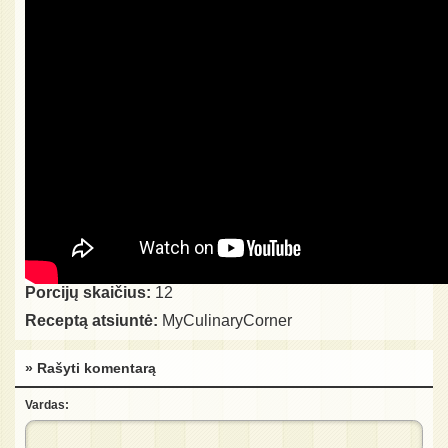
Porcijų skaičius:
12
Receptą atsiuntė:
MyCulinaryCorner
» Rašyti komentarą
Vardas: