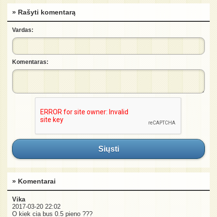
» Rašyti komentarą
Vardas:
Komentaras:
Siųsti
» Komentarai
Vika
2017-03-20 22:02
O kiek cia bus 0.5 pieno ???