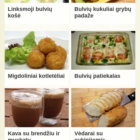
Linksmoji bulvių
Bulvių kukuliai grybų
košė
padaže
Migdoliniai kotletėliai
Bulvių patiekalas
Kava su brendžiu ir
Vėdarai su
muskatu
cukinijomis