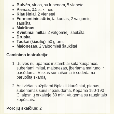
Bulvės
, virtos, su lupenom, 5 vienetai
Pienas
, 0.5 stiklinės
Kiaušiniai
, 2 vienetai
Fermentinis sūris
, tarkuotas, 2 valgomieji
šaukštai
Mairūnas
Kvietiniai miltai
, 2 valgomieji šaukštai
Druska
Taukai (kiaulių)
, 50 gramų
Majonezas
, 2 valgomieji šaukštai
Gaminimo instrukcija:
Bulvės nulupamos ir stambiai sutarkuojamos,
suberiami miltai, majonezas, įberiama mairūno ir
pasūdomа. Viskas sumaišoma ir sudedama
paruoštą skardą.
Ant viršaus užpilami išplakti kiaušiniai, pienas,
suberiamas sūris ir pasūdoma. Kepama 180-190
C laipsnių orkaitėje 30 min. Valgoma su raugintais
kopūstais.
Porcijų skaičius:
2