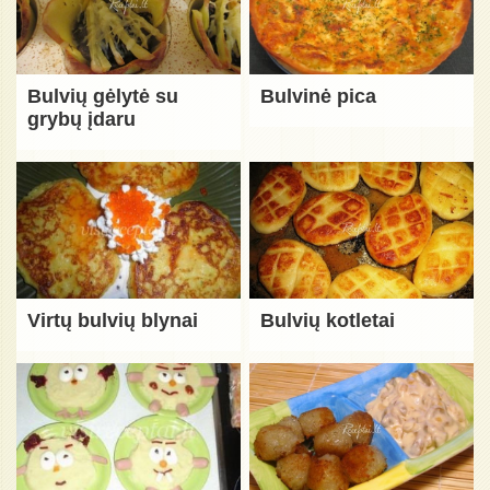
Bulvių gėlytė su
Bulvinė pica
grybų įdaru
Virtų bulvių blynai
Bulvių kotletai