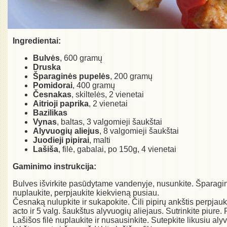
Ingredientai:
Bulvės
, 600 gramų
Druska
Šparaginės pupelės
, 200 gramų
Pomidorai
, 400 gramų
Česnakas
, skiltelės, 2 vienetai
Aitrioji paprika
, 2 vienetai
Bazilikas
Vynas
, baltas, 3 valgomieji šaukštai
Alyvuogių aliejus
, 8 valgomieji šaukštai
Juodieji pipirai
, malti
Lašiša
, filė, gabalai, po 150g, 4 vienetai
Gaminimo instrukcija:
Bulves išvirkite pasūdytame vandenyje, nusunkite. Šparagin
nuplaukite, perpjaukite kiekvieną pusiau.
Česnaką nulupkite ir sukapokite. Čili pipirų ankštis perpjaukit
acto ir 5 valg. šaukštus alyvuogių aliejaus. Sutrinkite piure.
Lašišos filė nuplaukite ir nusausinkite. Sutepkite likusiu aly