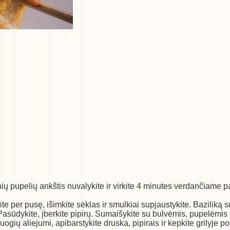
ių pupelių ankštis nuvalykite ir virkite 4 minutes verdančiame
e per pusę, išimkite sėklas ir smulkiai supjaustykite. Baziliką sup
 Pasūdykite, įberkite pipirų. Sumaišykite su bulvėmis, pupelėmis i
vuogių aliejumi, apibarstykite druska, pipirais ir kepkite grilyje