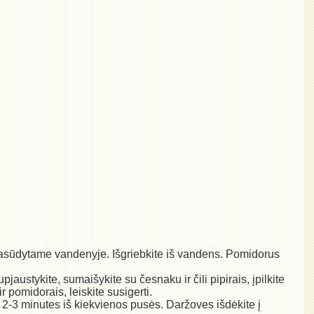
 pasūdytame vandenyje. Išgriebkite iš vandens. Pomidorus
jaustykite, sumaišykite su česnaku ir čili pipirais, įpilkite
r pomidorais, leiskite susigerti.
 po 2-3 minutes iš kiekvienos pusės. Daržoves išdėkite į