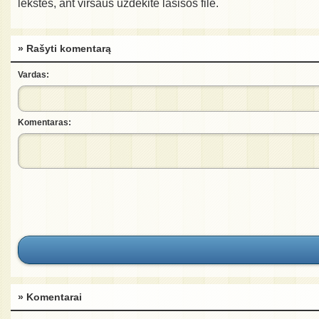
lėkštes, ant viršaus uždėkite lašišos filė.
» Rašyti komentarą
Vardas:
Komentaras:
» Komentarai