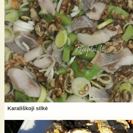
Karališkoji silkė