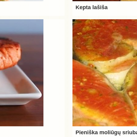
Kepta lašiša
Pieniška moliūgų sriub