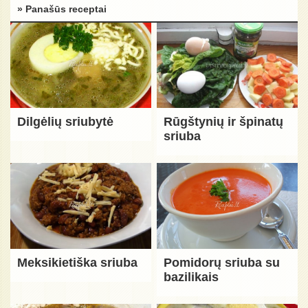
» Panašūs receptai
Dilgėlių sriubytė
Rūgštynių ir špinatų
sriuba
Meksikietiška sriuba
Pomidorų sriuba su
bazilikais