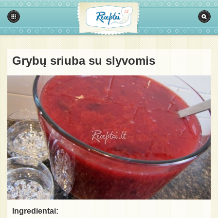
Grybų sriuba su slyvomis
Ingredientai: