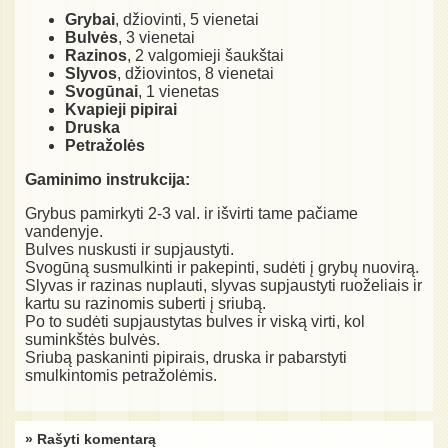
Grybai
, džiovinti, 5 vienetai
Bulvės
, 3 vienetai
Razinos
, 2 valgomieji šaukštai
Slyvos
, džiovintos, 8 vienetai
Svogūnai
, 1 vienetas
Kvapieji pipirai
Druska
Petražolės
Gaminimo instrukcija:
Grybus pamirkyti 2-3 val. ir išvirti tame pačiame
vandenyje.
Bulves nuskusti ir supjaustyti.
Svogūną susmulkinti ir pakepinti, sudėti į grybų nuovirą.
Slyvas ir razinas nuplauti, slyvas supjaustyti ruoželiais ir
kartu su razinomis suberti į sriubą.
Po to sudėti supjaustytas bulves ir viską virti, kol
suminkštės bulvės.
Sriubą paskaninti pipirais, druska ir pabarstyti
smulkintomis petražolėmis.
» Rašyti komentarą