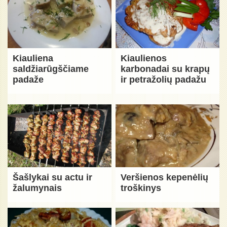
Kiauliena
Kiaulienos
saldžiarūgščiame
karbonadai su krapų
padaže
ir petražolių padažu
Šašlykai su actu ir
Veršienos kepenėlių
žalumynais
troškinys