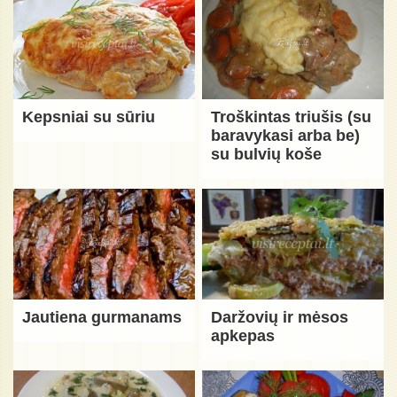
Kepsniai su sūriu
Troškintas triušis (su
baravykasi arba be)
su bulvių koše
Jautiena gurmanams
Daržovių ir mėsos
apkepas