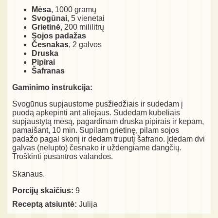
Mėsa
, 1000 gramų
Svogūnai
, 5 vienetai
Grietinė
, 200 mililitrų
Sojos padažas
Česnakas
, 2 galvos
Druska
Pipirai
Šafranas
Gaminimo instrukcija:
Svogūnus supjaustome pusžiedžiais ir sudedam į
puodą apkepinti ant aliejaus. Sudedam kubeliais
supjaustytą mėsą, pagardinam druska pipirais ir kepam,
pamaišant, 10 min. Supilam grietinę, pilam sojos
padažo pagal skonį ir dedam truputį šafrano. Įdedam dvi
galvas (nelupto) česnako ir uždengiame dangčių.
Troškinti pusantros valandos.
Skanaus.
Porcijų skaičius:
9
Receptą atsiuntė:
Julija