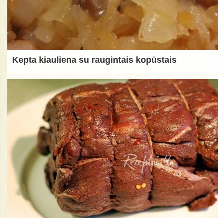
Kepta kiauliena su raugintais kopūstais