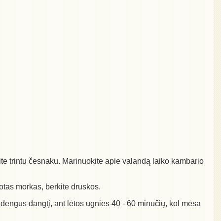
nkite trintu česnaku. Marinuokite apie valandą laiko kambario
uotas morkas, berkite druskos.
 uždengus dangtį, ant lėtos ugnies 40 - 60 minučių, kol mėsa