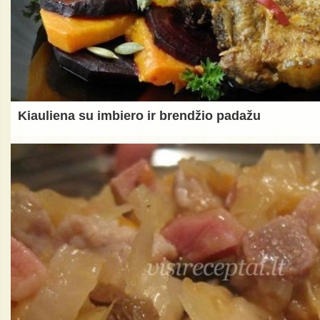
Kiauliena su imbiero ir brendžio padažu