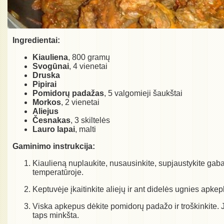
Ingredientai:
Kiauliena
, 800 gramų
Svogūnai
, 4 vienetai
Druska
Pipirai
Pomidorų padažas
, 5 valgomieji šaukštai
Morkos
, 2 vienetai
Aliejus
Česnakas
, 3 skiltelės
Lauro lapai
, malti
Gaminimo instrukcija:
Kiaulieną nuplaukite, nusausinkite, supjaustykite gabali
temperatūroje.
Keptuvėje įkaitinkite aliejų ir ant didelės ugnies apke
Viska apkepus dėkite pomidorų padažo ir troškinkite. Je
taps minkšta.