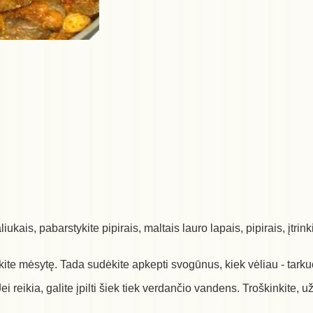
ukais, pabarstykite pipirais, maltais lauro lapais, pipirais, įtri
pkite mėsytę. Tada sudėkite apkepti svogūnus, kiek vėliau - tark
i reikia, galite įpilti šiek tiek verdančio vandens. Troškinkite,