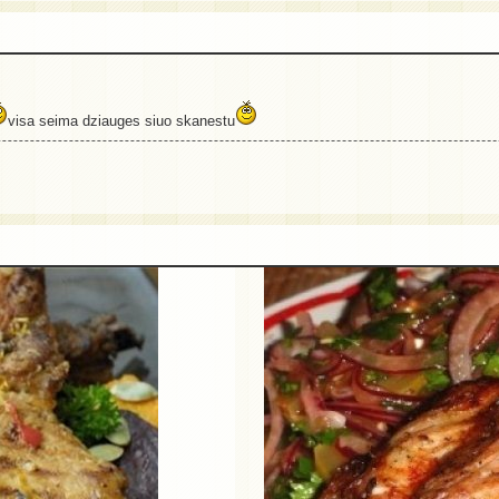
visa seima dziauges siuo skanestu