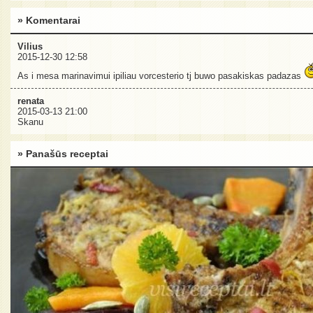
» Komentarai
Vilius
2015-12-30 12:58
As i mesa marinavimui ipiliau vorcesterio tj buwo pasakiskas padazas
renata
2015-03-13 21:00
Skanu
» Panašūs receptai