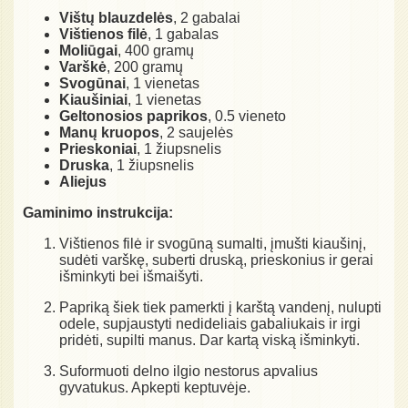
Vištų blauzdelės
, 2 gabalai
Vištienos filė
, 1 gabalas
Moliūgai
, 400 gramų
Varškė
, 200 gramų
Svogūnai
, 1 vienetas
Kiaušiniai
, 1 vienetas
Geltonosios paprikos
, 0.5 vieneto
Manų kruopos
, 2 saujelės
Prieskoniai
, 1 žiupsnelis
Druska
, 1 žiupsnelis
Aliejus
Gaminimo instrukcija:
Vištienos filė ir svogūną sumalti, įmušti kiaušinį,
sudėti varškę, suberti druską, prieskonius ir gerai
išminkyti bei išmaišyti.
Papriką šiek tiek pamerkti į karštą vandenį, nulupti
odele, supjaustyti nedideliais gabaliukais ir irgi
pridėti, supilti manus. Dar kartą viską išminkyti.
Suformuoti delno ilgio nestorus apvalius
gyvatukus. Apkepti keptuvėje.