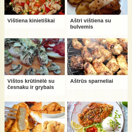
Vištiena kinietiškai
Aštri vištiena su
bulvemis
Vištos krūtinėlė su
Aštrūs sparneliai
česnaku ir grybais