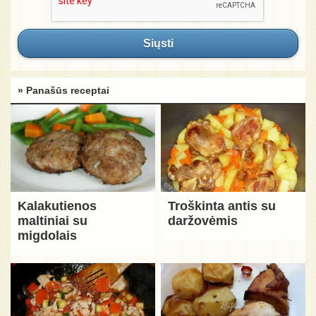
Siųsti
» Panašūs receptai
Kalakutienos
Troškinta antis su
maltiniai su
daržovėmis
migdolais