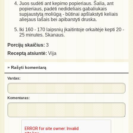
Juos sudėti ant kepimo popieriaus. Šalia, ant
popieriaus, padėti nedideliais gabaliukais
supjaustytą moliūgą - būtinai apšlakstyti keliais
aliejaus lašais bei apibarstyti druska.
Iki 160 - 170 laipsnių įkaitintoje orkaitėje kepti 20 -
25 minutes. Skanaus.
Porcijų skaičius:
3
Receptą atsiuntė:
Vija
» Rašyti komentarą
Vardas:
Komentaras: