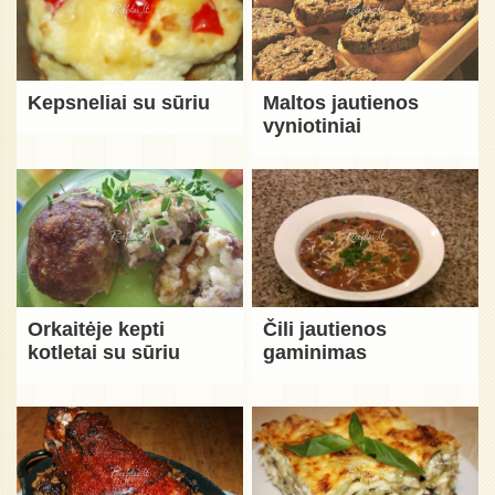
Kepsneliai su sūriu
Maltos jautienos
vyniotiniai
Orkaitėje kepti
Čili jautienos
kotletai su sūriu
gaminimas