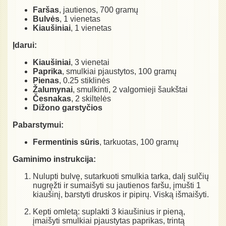
Faršas
, jautienos, 700 gramų
Bulvės
, 1 vienetas
Kiaušiniai
, 1 vienetas
Įdarui:
Kiaušiniai
, 3 vienetai
Paprika
, smulkiai pjaustytos, 100 gramų
Pienas
, 0.25 stiklinės
Žalumynai
, smulkinti, 2 valgomieji šaukštai
Česnakas
, 2 skiltelės
Dižono garstyčios
Pabarstymui:
Fermentinis sūris
, tarkuotas, 100 gramų
Gaminimo instrukcija:
Nulupti bulvę, sutarkuoti smulkia tarka, dalį sulčių
nugręžti ir sumaišyti su jautienos faršu, įmušti 1
kiaušinį, barstyti druskos ir pipirų. Viską išmaišyti.
Kepti omletą: suplakti 3 kiaušinius ir pieną,
įmaišyti smulkiai pjaustytas paprikas, trintą