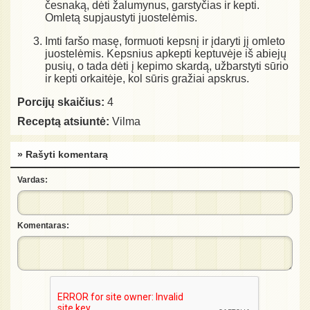
česnaką, dėti žalumynus, garstyčias ir kepti.
Omletą supjaustyti juostelėmis.
Imti faršo masę, formuoti kepsnį ir įdaryti jį omleto
juostelėmis. Kepsnius apkepti keptuvėje iš abiejų
pusių, o tada dėti į kepimo skardą, užbarstyti sūrio
ir kepti orkaitėje, kol sūris gražiai apskrus.
Porcijų skaičius:
4
Receptą atsiuntė:
Vilma
» Rašyti komentarą
Vardas:
Komentaras: