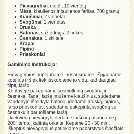
Pievagrybiai
, dideli, 10 vienetų
Mėsa
, kiaulienos ir jautienos faršas, 700 gramų
Kiaušiniai
, 2 vienetai
Svogūnai
, 1 vienetas
Druska
Batonas
, sužiedėjęs, 2 riekės
Česnakas
, 1 skiltelė
Krapai
Pipirai
Prieskoniai
Gaminimo instrukcija:
Pievagrybius nuplauname, nusausiname, išpjauname
kotelius ir šiek tiek išskobiame jo vidų, kad daugiau
tilptų faršo.
Keptuvėje pakepiname susmulkintą svogūną ir
česnaką. Tada į faršą įmušame kiaušinius, sudedame
vandenyje išmirkytą batoną, įdedame druską, pipirus,
faršo prieskonius, sudedame pakepintą svogūną su
česnaku ir paruošiame faršą.
Į kiekvieną pievagrybį dedame faršo ir pašauname į
200° temp. įkaitintą orkaitę. Kepame 20 - 30 min.
Iškeptus pievagrybius patiekiame pabarstytus šviežiais
krapais.