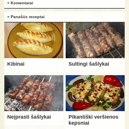
» Komentarai
» Panašūs receptai
Kibinai
Sultingi šašlykai
Neįprasti šašlykai
Pikantiški veršienos
kepsniai