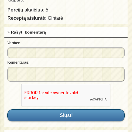
Porcijų skaičius:
5
Receptą atsiuntė:
Gintarė
» Rašyti komentarą
Vardas:
Komentaras:
Siųsti