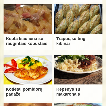
Kepta kiauliena su
Trapūs,sultingi
raugintais kopūstais
kibinai
Kotletai pomidorų
Kepsnys su
padaže
makaronais